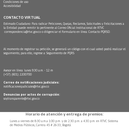
Condiciones de uso
Accesibilidad
CONTACTO VIRTUAL
Estimado Ciudadano: Para radicar Peticiones, Quejas, Reclamos, Solicitudes y Felicitaciones a
la Entidad puede remitir lo pertinente al Correo Oficial Institucional de RTVC
correspondencia@rtvc.gov.co
o diligenciar el formulario en línea:
Contacto PQRSD.
Al momento de registrar su petición, se generará un código con el cual usted podrá realizar el
seguimiento, para ello, ingrese a:
Seguimiento de PQRS
Asesor en línea: lunes 9:30 a.m. - 12 m
(+57) (601) 2200700
Correo de notificaciones judiciales:
notificacionesjudiciales@rtvc.gov.co
Denuncias por actos de corrupción:
soytransparente@rtvc.gov.co
Horario de atención y entrega de premios:
Lunes a viernes de 8:30 a.m.a 1:00 p.m. y de 2:30 p.m. a 4:30 p.m. en RTVC Sistema
de Medios Públicos, Carrera 45 # 26-33, Bogotá.