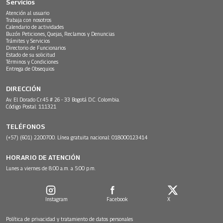
Servicios
Atención al usuario
Trabaja con nosotros
Calendario de actividades
Buzón Peticiones, Quejas, Reclamos y Denuncias
Trámites y Servicios
Directorio de Funcionarios
Estado de su solicitud
Términos y Condiciones
Entrega de Obsequios
DIRECCIÓN
Av. El Dorado Cr.45 # 26 - 33 Bogotá D.C. Colombia.
Código Postal: 111321
TELÉFONOS
(+57) (601) 2200700. Línea gratuita nacional: 018000123414
HORARIO DE ATENCIÓN
Lunes a viernes de 8:00 a.m. a 5:00 p.m.
Instagram
Facebook
X
Política de privacidad y tratamiento de datos personales