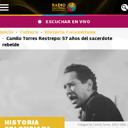
Pasar al contenido principal
ESCUCHAR EN VIVO
Inicio
Cultura
Historia Colombiana
Camilo Torres Restrepo: 57 años del sacerdote
rebelde
HISTORIA
Fotografías Camilo Torres, 1963-1966 /