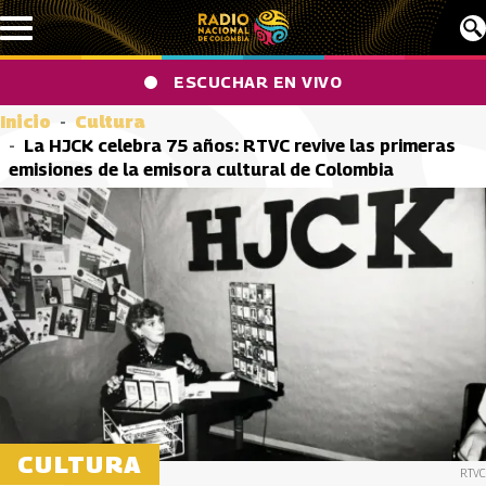
Pasar al contenido principal
ESCUCHAR EN VIVO
Inicio
Cultura
La HJCK celebra 75 años: RTVC revive las primeras
emisiones de la emisora cultural de Colombia
CULTURA
RTVC