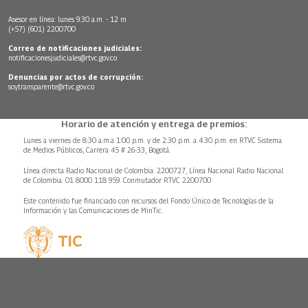
Asesor en línea: lunes 9:30 a.m. - 12 m
(+57) (601) 2200700
Correo de notificaciones judiciales:
notificacionesjudiciales@rtvc.gov.co
Denuncias por actos de corrupción:
soytransparente@rtvc.gov.co
Horario de atención y entrega de premios:
Lunes a viernes de 8:30 a.m.a 1:00 p.m. y de 2:30 p.m. a 4:30 p.m. en RTVC Sistema
de Medios Públicos, Carrera 45 # 26-33, Bogotá.
Línea directa Radio Nacional de Colombia: 2200727, Línea Nacional Radio Nacional
de Colombia: 01 8000 118 959. Conmutador RTVC 2200700
Este contenido fue financiado con recursos del Fondo Único de Tecnologías de la
Información y las Comunicaciones de MinTic.