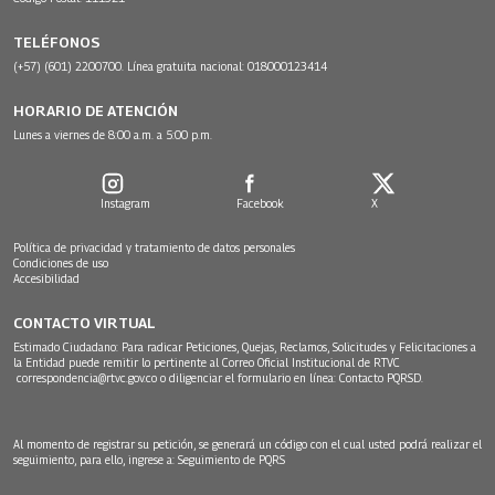
TELÉFONOS
(+57) (601) 2200700. Línea gratuita nacional: 018000123414
HORARIO DE ATENCIÓN
Lunes a viernes de 8:00 a.m. a 5:00 p.m.
Instagram
Facebook
X
Política de privacidad y tratamiento de datos personales
Condiciones de uso
Accesibilidad
CONTACTO VIRTUAL
Estimado Ciudadano: Para radicar Peticiones, Quejas, Reclamos, Solicitudes y Felicitaciones a
la Entidad puede remitir lo pertinente al Correo Oficial Institucional de RTVC
correspondencia@rtvc.gov.co
o diligenciar el formulario en línea:
Contacto PQRSD.
Al momento de registrar su petición, se generará un código con el cual usted podrá realizar el
seguimiento, para ello, ingrese a:
Seguimiento de PQRS