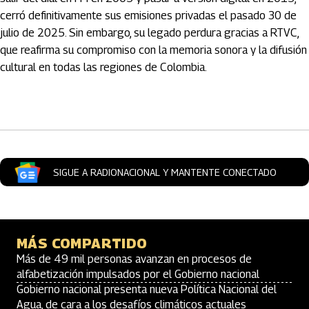
cerró definitivamente sus emisiones privadas el pasado 30 de
julio de 2025. Sin embargo, su legado perdura gracias a RTVC,
que reafirma su compromiso con la memoria sonora y la difusión
cultural en todas las regiones de Colombia.
Artículos Player
SIGUE A RADIONACIONAL Y MANTENTE CONECTADO
MÁS COMPARTIDO
Más de 49 mil personas avanzan en procesos de
alfabetización impulsados por el Gobierno nacional
Gobierno nacional presenta nueva Política Nacional del
Agua, de cara a los desafíos climáticos actuales