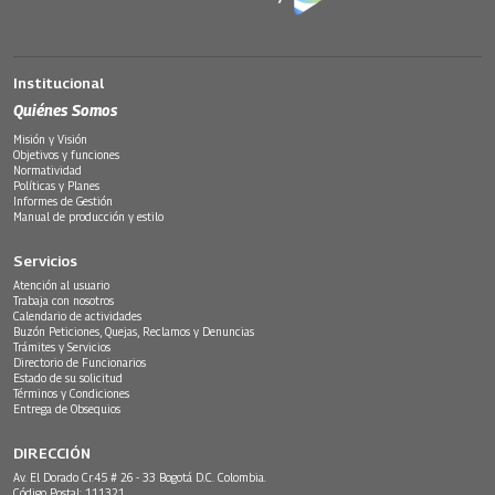
Institucional
Quiénes Somos
Misión y Visión
Objetivos y funciones
Normatividad
Políticas y Planes
Informes de Gestión
Manual de producción y estilo
Servicios
Atención al usuario
Trabaja con nosotros
Calendario de actividades
Buzón Peticiones, Quejas, Reclamos y Denuncias
Trámites y Servicios
Directorio de Funcionarios
Estado de su solicitud
Términos y Condiciones
Entrega de Obsequios
DIRECCIÓN
Av. El Dorado Cr.45 # 26 - 33 Bogotá D.C. Colombia.
Código Postal: 111321