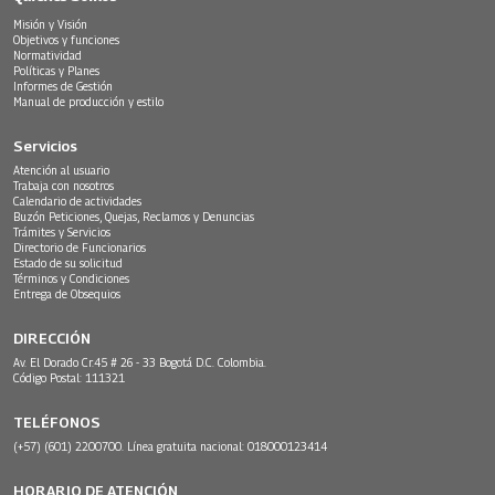
Misión y Visión
Objetivos y funciones
Normatividad
Políticas y Planes
Informes de Gestión
Manual de producción y estilo
Servicios
Atención al usuario
Trabaja con nosotros
Calendario de actividades
Buzón Peticiones, Quejas, Reclamos y Denuncias
Trámites y Servicios
Directorio de Funcionarios
Estado de su solicitud
Términos y Condiciones
Entrega de Obsequios
DIRECCIÓN
Av. El Dorado Cr.45 # 26 - 33 Bogotá D.C. Colombia.
Código Postal: 111321
TELÉFONOS
(+57) (601) 2200700. Línea gratuita nacional: 018000123414
HORARIO DE ATENCIÓN