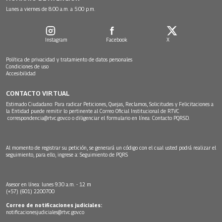
Lunes a viernes de 8:00 a.m. a 5:00 p.m.
Instagram
Facebook
X
Política de privacidad y tratamiento de datos personales
Condiciones de uso
Accesibilidad
CONTACTO VIRTUAL
Estimado Ciudadano: Para radicar Peticiones, Quejas, Reclamos, Solicitudes y Felicitaciones a
la Entidad puede remitir lo pertinente al Correo Oficial Institucional de RTVC
correspondencia@rtvc.gov.co
o diligenciar el formulario en línea:
Contacto PQRSD.
Al momento de registrar su petición, se generará un código con el cual usted podrá realizar el
seguimiento, para ello, ingrese a:
Seguimiento de PQRS
Asesor en línea: lunes 9:30 a.m. - 12 m
(+57) (601) 2200700
Correo de notificaciones judiciales:
notificacionesjudiciales@rtvc.gov.co