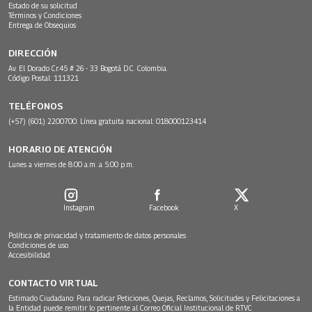
Estado de su solicitud
Términos y Condiciones
Entrega de Obsequios
DIRECCIÓN
Av. El Dorado Cr.45 # 26 - 33 Bogotá D.C. Colombia.
Código Postal: 111321
TELÉFONOS
(+57) (601) 2200700. Línea gratuita nacional: 018000123414
HORARIO DE ATENCIÓN
Lunes a viernes de 8:00 a.m. a 5:00 p.m.
Instagram
Facebook
X
Política de privacidad y tratamiento de datos personales
Condiciones de uso
Accesibilidad
CONTACTO VIRTUAL
Estimado Ciudadano: Para radicar Peticiones, Quejas, Reclamos, Solicitudes y Felicitaciones a
la Entidad puede remitir lo pertinente al Correo Oficial Institucional de RTVC