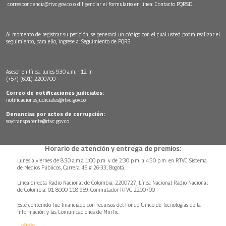
correspondencia@rtvc.gov.co
o diligenciar el formulario en línea:
Contacto PQRSD.
Al momento de registrar su petición, se generará un código con el cual usted podrá realizar el
seguimiento, para ello, ingrese a:
Seguimiento de PQRS
Asesor en línea: lunes 9:30 a.m. - 12 m
(+57) (601) 2200700
Correo de notificaciones judiciales:
notificacionesjudiciales@rtvc.gov.co
Denuncias por actos de corrupción:
soytransparente@rtvc.gov.co
Horario de atención y entrega de premios:
Lunes a viernes de 8:30 a.m.a 1:00 p.m. y de 2:30 p.m. a 4:30 p.m. en RTVC Sistema
de Medios Públicos, Carrera 45 # 26-33, Bogotá.
Línea directa Radio Nacional de Colombia: 2200727, Línea Nacional Radio Nacional
de Colombia: 01 8000 118 959. Conmutador RTVC 2200700
Este contenido fue financiado con recursos del Fondo Único de Tecnologías de la
Información y las Comunicaciones de MinTic.