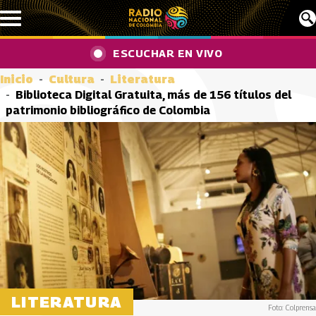
Pasar al contenido principal
ESCUCHAR EN VIVO
Inicio
Cultura
Literatura
Biblioteca Digital Gratuita, más de 156 títulos del
patrimonio bibliográfico de Colombia
LITERATURA
Foto: Colprensa