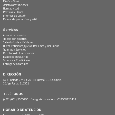
Misión y Visión
Objetivos y funciones
Normatividad
Políticas y Planes
Informes de Gestión
Manual de producción y estilo
Servicios
Atención al usuario
Trabaja con nosotros
Calendario de actividades
Buzón Peticiones, Quejas, Reclamos y Denuncias
Trámites y Servicios
Directorio de Funcionarios
Estado de su solicitud
Términos y Condiciones
Entrega de Obsequios
DIRECCIÓN
Av. El Dorado Cr.45 # 26 - 33 Bogotá D.C. Colombia.
Código Postal: 111321
TELÉFONOS
(+57) (601) 2200700. Línea gratuita nacional: 018000123414
HORARIO DE ATENCIÓN