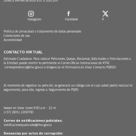
Lunes a viernes de 8:00 a.m. a 5:00 p.m.
Instagram
Facebook
X
Política de privacidad y tratamiento de datos personales
Condiciones de uso
Accesibilidad
CONTACTO VIRTUAL
Estimado Ciudadano: Para radicar Peticiones, Quejas, Reclamos, Solicitudes y Felicitaciones a
la Entidad puede remitir lo pertinente al Correo Oficial Institucional de RTVC
correspondencia@rtvc.gov.co
o diligenciar el formulario en línea:
Contacto PQRSD.
Al momento de registrar su petición, se generará un código con el cual usted podrá realizar el
seguimiento, para ello, ingrese a:
Seguimiento de PQRS
Asesor en línea: lunes 9:30 a.m. - 12 m
(+57) (601) 2200700
Correo de notificaciones judiciales:
notificacionesjudiciales@rtvc.gov.co
Denuncias por actos de corrupción: