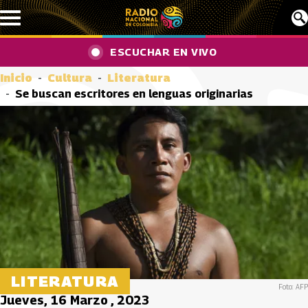
Pasar al contenido principal
ESCUCHAR EN VIVO
Inicio
Cultura
Literatura
Se buscan escritores en lenguas originarias
LITERATURA
Foto: AFP
Jueves, 16 Marzo , 2023