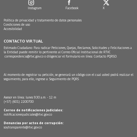
Instagram
Facebook
X
Política de privacidad y tratamiento de datos personales
Condiciones de uso
Accesibilidad
CONTACTO VIRTUAL
Estimado Ciudadano: Para radicar Peticiones, Quejas, Reclamos, Solicitudes y Felicitaciones a
la Entidad puede remitir lo pertinente al Correo Oficial Institucional de RTVC
correspondencia@rtvc.gov.co
o diligenciar el formulario en línea:
Contacto PQRSD.
Al momento de registrar su petición, se generará un código con el cual usted podrá realizar el
seguimiento, para ello, ingrese a:
Seguimiento de PQRS
Asesor en línea: lunes 9:30 a.m. - 12 m
(+57) (601) 2200700
Correo de notificaciones judiciales:
notificacionesjudiciales@rtvc.gov.co
Denuncias por actos de corrupción:
soytransparente@rtvc.gov.co