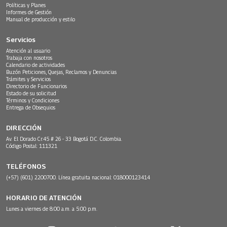
Políticas y Planes
Informes de Gestión
Manual de producción y estilo
Servicios
Atención al usuario
Trabaja con nosotros
Calendario de actividades
Buzón Peticiones, Quejas, Reclamos y Denuncias
Trámites y Servicios
Directorio de Funcionarios
Estado de su solicitud
Términos y Condiciones
Entrega de Obsequios
DIRECCIÓN
Av. El Dorado Cr.45 # 26 - 33 Bogotá D.C. Colombia.
Código Postal: 111321
TELÉFONOS
(+57) (601) 2200700. Línea gratuita nacional: 018000123414
HORARIO DE ATENCIÓN
Lunes a viernes de 8:00 a.m. a 5:00 p.m.