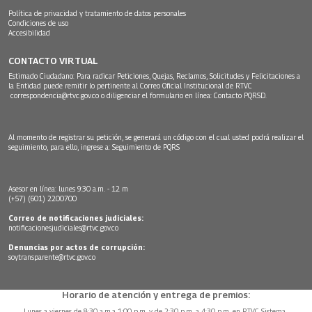
Política de privacidad y tratamiento de datos personales
Condiciones de uso
Accesibilidad
CONTACTO VIRTUAL
Estimado Ciudadano: Para radicar Peticiones, Quejas, Reclamos, Solicitudes y Felicitaciones a
la Entidad puede remitir lo pertinente al Correo Oficial Institucional de RTVC
correspondencia@rtvc.gov.co
o diligenciar el formulario en línea:
Contacto PQRSD.
Al momento de registrar su petición, se generará un código con el cual usted podrá realizar el
seguimiento, para ello, ingrese a:
Seguimiento de PQRS
Asesor en línea: lunes 9:30 a.m. - 12 m
(+57) (601) 2200700
Correo de notificaciones judiciales:
notificacionesjudiciales@rtvc.gov.co
Denuncias por actos de corrupción:
soytransparente@rtvc.gov.co
Horario de atención y entrega de premios:
Lunes a viernes de 8:30 a.m.a 1:00 p.m. y de 2:30 p.m. a 4:30 p.m. en RTVC Sistema