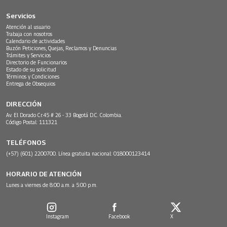
Servicios
Atención al usuario
Trabaja con nosotros
Calendario de actividades
Buzón Peticiones, Quejas, Reclamos y Denuncias
Trámites y Servicios
Directorio de Funcionarios
Estado de su solicitud
Términos y Condiciones
Entrega de Obsequios
DIRECCIÓN
Av. El Dorado Cr.45 # 26 - 33 Bogotá D.C. Colombia.
Código Postal: 111321
TELÉFONOS
(+57) (601) 2200700. Línea gratuita nacional: 018000123414
HORARIO DE ATENCIÓN
Lunes a viernes de 8:00 a.m. a 5:00 p.m.
Instagram
Facebook
X