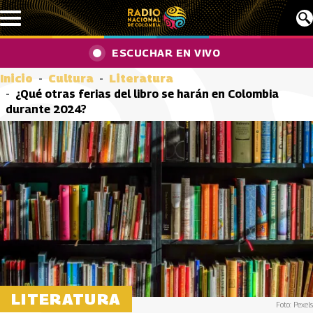
Pasar al contenido principal
ESCUCHAR EN VIVO
Inicio
Cultura
Literatura
¿Qué otras ferias del libro se harán en Colombia
durante 2024?
LITERATURA
Foto: Pexels