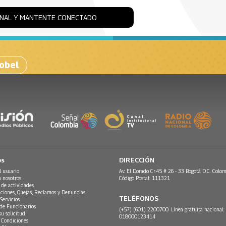
ONAL Y MANTENTE CONECTADO
obel
os
DIRECCIÓN
l usuario
Av. El Dorado Cr.45 # 26 - 33 Bogotá D.C. Colom
n nosotros
Código Postal: 111321
 de actividades
ciones, Quejas, Reclamos y Denuncias
TELÉFONOS
Servicios
 de Funcionarios
(+57) (601) 2200700. Línea gratuita nacional:
su solicitud
018000123414
 Condiciones