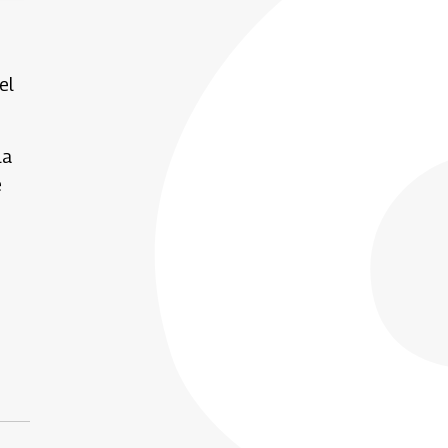
el
la
e