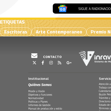
SIGUE A RADIONACI
ETIQUETAS
Escritoras
Arte Contemporaneo
Premio N
CONTACTO
Institucional
Servici
Quiénes Somos
Atención a
Trabaja co
Calendario
Misión y Visión
Buzón Peti
Objetivos y funciones
Trámites y 
Normatividad
Directorio
Políticas y Planes
Estado de 
Informes de Gestión
Términos y
Manual de producción y estilo