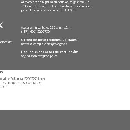
Al momento de registrar su petición, se generará un
código con el cual usted podrá realizar el seguimiento,
para ello, ingrese a:
Seguimiento de PQRS
Asesor en línea: lunes 9:30 a.m. - 12 m
(+57) (601) 2200700
Correo de notificaciones judiciales:
personales
notificacionesjudiciales@rtvc.gov.co
Denuncias por actos de corrupción:
soytransparente@rtvc.gov.co
s:
ional de Colombia: 2200727, Línea
l de Colombia: 01 8000 118 959.
0700