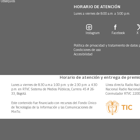
 Obsequios
HORARIO DE ATENCIÓN
Lunes a viernes de 8:00 a.m. a 5:00 p.m.
Instagram
Facebook
X
Política de privacidad y tratamiento de datos 
Condiciones de uso
Accesibilidad
Horario de atención y entrega de premio
Lunes a viernes de 8:30 a.m.a 1:00 p.m. y de 2:30 p.m. a 4:30
Línea directa Radio Nac
p.m. en RTVC Sistema de Medios Públicos, Carrera 45 # 26-
Nacional Radio Naciona
33, Bogotá.
Conmutador RTVC 220
Este contenido fue financiado con recursos del Fondo Único
de Tecnologías de la Información y las Comunicaciones de
MinTic.