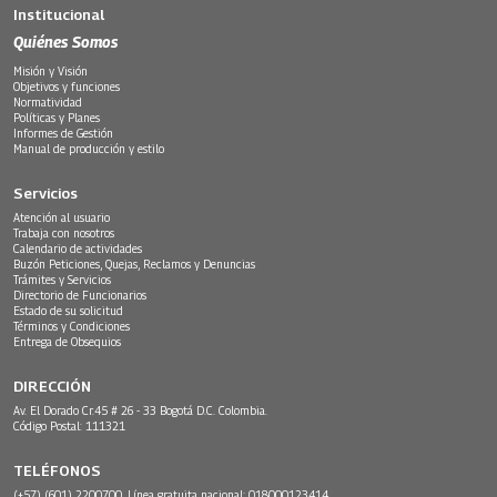
Institucional
Quiénes Somos
Misión y Visión
Objetivos y funciones
Normatividad
Políticas y Planes
Informes de Gestión
Manual de producción y estilo
Servicios
Atención al usuario
Trabaja con nosotros
Calendario de actividades
Buzón Peticiones, Quejas, Reclamos y Denuncias
Trámites y Servicios
Directorio de Funcionarios
Estado de su solicitud
Términos y Condiciones
Entrega de Obsequios
DIRECCIÓN
Av. El Dorado Cr.45 # 26 - 33 Bogotá D.C. Colombia.
Código Postal: 111321
TELÉFONOS
(+57) (601) 2200700. Línea gratuita nacional: 018000123414