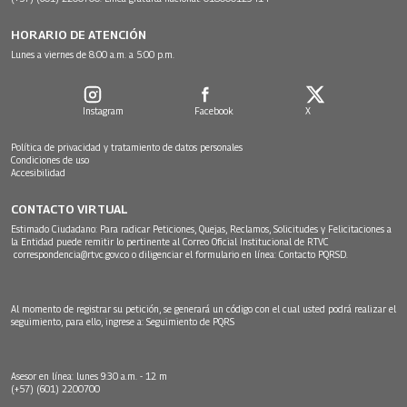
HORARIO DE ATENCIÓN
Lunes a viernes de 8:00 a.m. a 5:00 p.m.
Instagram
Facebook
X
Política de privacidad y tratamiento de datos personales
Condiciones de uso
Accesibilidad
CONTACTO VIRTUAL
Estimado Ciudadano: Para radicar Peticiones, Quejas, Reclamos, Solicitudes y Felicitaciones a
la Entidad puede remitir lo pertinente al Correo Oficial Institucional de RTVC
correspondencia@rtvc.gov.co
o diligenciar el formulario en línea:
Contacto PQRSD.
Al momento de registrar su petición, se generará un código con el cual usted podrá realizar el
seguimiento, para ello, ingrese a:
Seguimiento de PQRS
Asesor en línea: lunes 9:30 a.m. - 12 m
(+57) (601) 2200700