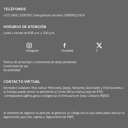
TELÉFONOS
(+57) (601) 2200700. Línea gratuita nacional: 018000123414
HORARIO DE ATENCIÓN
Lunes a viernes de 8:00 a.m. a 5:00 p.m.
Instagram
Facebook
X
Política de privacidad y tratamiento de datos personales
Condiciones de uso
Accesibilidad
CONTACTO VIRTUAL
Estimado Ciudadano: Para radicar Peticiones, Quejas, Reclamos, Solicitudes y Felicitaciones a
la Entidad puede remitir lo pertinente al Correo Oficial Institucional de RTVC
correspondencia@rtvc.gov.co
o diligenciar el formulario en línea:
Contacto PQRSD.
Al momento de registrar su petición, se generará un código con el cual usted podrá realizar el
seguimiento, para ello, ingrese a:
Seguimiento de PQRS