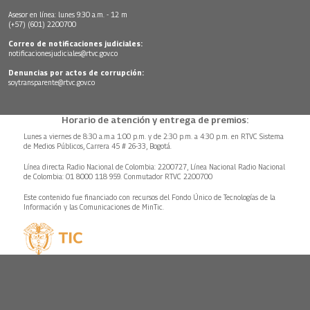
Asesor en línea: lunes 9:30 a.m. - 12 m
(+57) (601) 2200700
Correo de notificaciones judiciales:
notificacionesjudiciales@rtvc.gov.co
Denuncias por actos de corrupción:
soytransparente@rtvc.gov.co
Horario de atención y entrega de premios:
Lunes a viernes de 8:30 a.m.a 1:00 p.m. y de 2:30 p.m. a 4:30 p.m. en RTVC Sistema
de Medios Públicos, Carrera 45 # 26-33, Bogotá.
Línea directa Radio Nacional de Colombia: 2200727, Línea Nacional Radio Nacional
de Colombia: 01 8000 118 959. Conmutador RTVC 2200700
Este contenido fue financiado con recursos del Fondo Único de Tecnologías de la
Información y las Comunicaciones de MinTic.