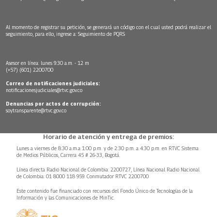
Al momento de registrar su petición, se generará un código con el cual usted podrá realizar el
seguimiento, para ello, ingrese a:
Seguimiento de PQRS
Asesor en línea: lunes 9:30 a.m. - 12 m
(+57) (601) 2200700
Correo de notificaciones judiciales:
notificacionesjudiciales@rtvc.gov.co
Denuncias por actos de corrupción:
soytransparente@rtvc.gov.co
Horario de atención y entrega de premios:
Lunes a viernes de 8:30 a.m.a 1:00 p.m. y de 2:30 p.m. a 4:30 p.m. en RTVC Sistema
de Medios Públicos, Carrera 45 # 26-33, Bogotá.
Línea directa Radio Nacional de Colombia: 2200727, Línea Nacional Radio Nacional
de Colombia: 01 8000 118 959. Conmutador RTVC 2200700
Este contenido fue financiado con recursos del Fondo Único de Tecnologías de la
Información y las Comunicaciones de MinTic.