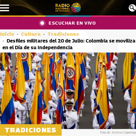
Pasar al contenido principal
ESCUCHAR EN VIVO
Inicio
Cultura
Tradiciones
Desfiles militares del 20 de Julio: Colombia se moviliza
en el Día de su Independencia
TRADICIONES
Foto de: Archivo Colprensa