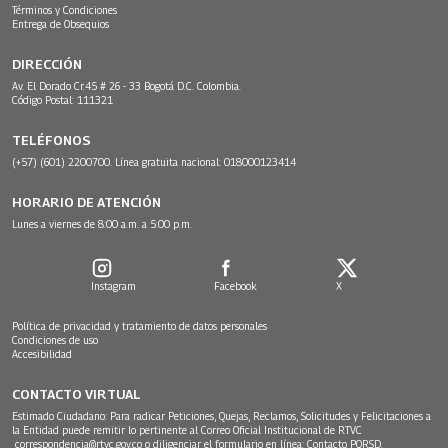
Términos y Condiciones
Entrega de Obsequios
DIRECCIÓN
Av. El Dorado Cr.45 # 26 - 33 Bogotá D.C. Colombia.
Código Postal: 111321
TELÉFONOS
(+57) (601) 2200700. Línea gratuita nacional: 018000123414
HORARIO DE ATENCIÓN
Lunes a viernes de 8:00 a.m. a 5:00 p.m.
Instagram
Facebook
X
Política de privacidad y tratamiento de datos personales
Condiciones de uso
Accesibilidad
CONTACTO VIRTUAL
Estimado Ciudadano: Para radicar Peticiones, Quejas, Reclamos, Solicitudes y Felicitaciones a
la Entidad puede remitir lo pertinente al Correo Oficial Institucional de RTVC
correspondencia@rtvc.gov.co
o diligenciar el formulario en línea:
Contacto PQRSD.