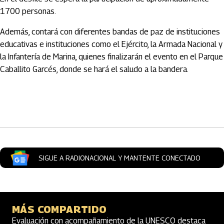
1700 personas.
Además, contará con diferentes bandas de paz de instituciones
educativas e instituciones como el Ejército, la Armada Nacional y
la Infantería de Marina, quienes finalizarán el evento en el Parque
Caballito Garcés, donde se hará el saludo a la bandera.
Artículos Player
SIGUE A RADIONACIONAL Y MANTENTE CONECTADO
MÁS COMPARTIDO
Evaluación con acompañamiento de la UNESCO destaca