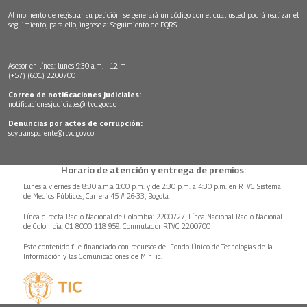
Al momento de registrar su petición, se generará un código con el cual usted podrá realizar el
seguimiento, para ello, ingrese a:
Seguimiento de PQRS
Asesor en línea: lunes 9:30 a.m. - 12 m
(+57) (601) 2200700
Correo de notificaciones judiciales:
notificacionesjudiciales@rtvc.gov.co
Denuncias por actos de corrupción:
soytransparente@rtvc.gov.co
Horario de atención y entrega de premios:
Lunes a viernes de 8:30 a.m.a 1:00 p.m. y de 2:30 p.m. a 4:30 p.m. en RTVC Sistema
de Medios Públicos, Carrera 45 # 26-33, Bogotá.
Línea directa Radio Nacional de Colombia: 2200727, Línea Nacional Radio Nacional
de Colombia: 01 8000 118 959. Conmutador RTVC 2200700
Este contenido fue financiado con recursos del Fondo Único de Tecnologías de la
Información y las Comunicaciones de MinTic.