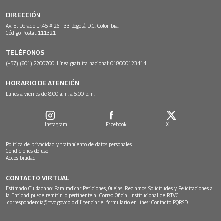
DIRECCIÓN
Av. El Dorado Cr.45 # 26 - 33 Bogotá D.C. Colombia.
Código Postal: 111321
TELÉFONOS
(+57) (601) 2200700. Línea gratuita nacional: 018000123414
HORARIO DE ATENCIÓN
Lunes a viernes de 8:00 a.m. a 5:00 p.m.
Instagram
Facebook
X
Política de privacidad y tratamiento de datos personales
Condiciones de uso
Accesibilidad
CONTACTO VIRTUAL
Estimado Ciudadano: Para radicar Peticiones, Quejas, Reclamos, Solicitudes y Felicitaciones a
la Entidad puede remitir lo pertinente al Correo Oficial Institucional de RTVC
correspondencia@rtvc.gov.co
o diligenciar el formulario en línea:
Contacto PQRSD.