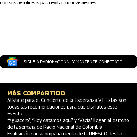
con sus aerolíneas para evitar inconvenientes.
Artículos Player
SIGUE A RADIONACIONAL Y MANTENTE CONECTADO
MÁS COMPARTIDO
Alístate para el Concierto de la Esperanza VII: Estas son
todas las recomendaciones para que disfrutes este
evento
“Aguacero”, “Hoy estamos aquí” y “Vacía” llegan al estreno
de la semana de Radio Nacional de Colombia
Evaluación con acompañamiento de la UNESCO destaca