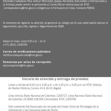
Estimado Ciudadano: Para radicar Peticiones, Quejas, Reclamos, Solicitudes y Felicitaciones a
la Entidad puede remitir lo pertinente al Correo Oficial Institucional de RTVC
correspondencia@rtvc.gov.co
o diligenciar el formulario en línea:
Contacto PQRSD.
Al momento de registrar su petición, se generará un código con el cual usted podrá realizar el
seguimiento, para ello, ingrese a:
Seguimiento de PQRS
Asesor en línea: lunes 9:30 a.m. - 12 m
(+57) (601) 2200700
Correo de notificaciones judiciales:
notificacionesjudiciales@rtvc.gov.co
Denuncias por actos de corrupción:
soytransparente@rtvc.gov.co
Horario de atención y entrega de premios:
Lunes a viernes de 8:30 a.m.a 1:00 p.m. y de 2:30 p.m. a 4:30 p.m. en RTVC Sistema
de Medios Públicos, Carrera 45 # 26-33, Bogotá.
Línea directa Radio Nacional de Colombia: 2200727, Línea Nacional Radio Nacional
de Colombia: 01 8000 118 959. Conmutador RTVC 2200700
Este contenido fue financiado con recursos del Fondo Único de Tecnologías de la
Información y las Comunicaciones de MinTic.