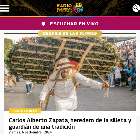
Pasar al contenido principal
ESCUCHAR EN VIVO
DESFILE DE LAS FLORES
TRADICIONES
Carlos Alberto Zapata, heredero de la silleta y
guardián de una tradición
Viernes, 6 Septiembre , 2024