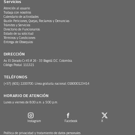
Servicios
Atención al usuario
Trabaja con nosotros
Calendario de actividades
Buzón Peticiones, Quejas, Reclamos y Denuncias
Trámites y Servicios
Directorio de Funcionarios
Estado de su solicitud
Términos y Condiciones
Entrega de Obsequios
DIRECCIÓN
Av. El Dorado Cr.45 # 26 - 33 Bogotá D.C. Colombia.
Código Postal: 111321
TELÉFONOS
(+57) (601) 2200700. Línea gratuita nacional: 018000123414
HORARIO DE ATENCIÓN
Lunes a viernes de 8:00 a.m. a 5:00 p.m.
Instagram
Facebook
X
Política de privacidad y tratamiento de datos personales