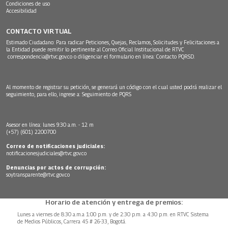
Condiciones de uso
Accesibilidad
CONTACTO VIRTUAL
Estimado Ciudadano: Para radicar Peticiones, Quejas, Reclamos, Solicitudes y Felicitaciones a
la Entidad puede remitir lo pertinente al Correo Oficial Institucional de RTVC
correspondencia@rtvc.gov.co
o diligenciar el formulario en línea:
Contacto PQRSD.
Al momento de registrar su petición, se generará un código con el cual usted podrá realizar el
seguimiento, para ello, ingrese a:
Seguimiento de PQRS
Asesor en línea: lunes 9:30 a.m. - 12 m
(+57) (601) 2200700
Correo de notificaciones judiciales:
notificacionesjudiciales@rtvc.gov.co
Denuncias por actos de corrupción:
soytransparente@rtvc.gov.co
Horario de atención y entrega de premios:
Lunes a viernes de 8:30 a.m.a 1:00 p.m. y de 2:30 p.m. a 4:30 p.m. en RTVC Sistema
de Medios Públicos, Carrera 45 # 26-33, Bogotá.