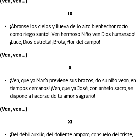
(Ven, ven...)
IX
¡Ábranse los cielos y llueva de lo alto bienhechor rocío
como riego santo! ¡Ven hermoso Niño, ven Dios humanado!
¡Luce, Dios estrella! ¡Brota, flor del campo!
(Ven, ven...)
X
¡Ven, que ya María previene sus brazos, do su niño vean, en
tiempos cercanos! ¡Ven, que ya José, con anhelo sacro, se
dispone a hacerse de tu amor sagrario!
(Ven, ven...)
XI
¡Del débil auxilio, del doliente amparo, consuelo del triste,