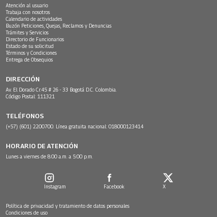
Atención al usuario
Trabaja con nosotros
Calendario de actividades
Buzón Peticiones, Quejas, Reclamos y Denuncias
Trámites y Servicios
Directorio de Funcionarios
Estado de su solicitud
Términos y Condiciones
Entrega de Obsequios
DIRECCIÓN
Av. El Dorado Cr.45 # 26 - 33 Bogotá D.C. Colombia.
Código Postal: 111321
TELÉFONOS
(+57) (601) 2200700. Línea gratuita nacional: 018000123414
HORARIO DE ATENCIÓN
Lunes a viernes de 8:00 a.m. a 5:00 p.m.
Instagram
Facebook
X
Política de privacidad y tratamiento de datos personales
Condiciones de uso