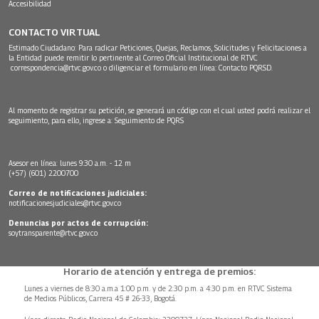
Accesibilidad
CONTACTO VIRTUAL
Estimado Ciudadano: Para radicar Peticiones, Quejas, Reclamos, Solicitudes y Felicitaciones a
la Entidad puede remitir lo pertinente al Correo Oficial Institucional de RTVC
correspondencia@rtvc.gov.co
o diligenciar el formulario en línea:
Contacto PQRSD.
Al momento de registrar su petición, se generará un código con el cual usted podrá realizar el
seguimiento, para ello, ingrese a:
Seguimiento de PQRS
Asesor en línea: lunes 9:30 a.m. - 12 m
(+57) (601) 2200700
Correo de notificaciones judiciales:
notificacionesjudiciales@rtvc.gov.co
Denuncias por actos de corrupción:
soytransparente@rtvc.gov.co
Horario de atención y entrega de premios:
Lunes a viernes de 8:30 a.m.a 1:00 p.m. y de 2:30 p.m. a 4:30 p.m. en RTVC Sistema
de Medios Públicos, Carrera 45 # 26-33, Bogotá.