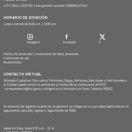
(+57) (601) 2200700. Línea gratuita nacional: 018000123414
HORARIO DE ATENCIÓN
Lunes a viernes de 8:00 a.m. a 5:00 p.m.
Instagram
Facebook
X
Política de privacidad y tratamiento de datos personales
Condiciones de uso
Accesibilidad
CONTACTO VIRTUAL
Estimado Ciudadano: Para radicar Peticiones, Quejas, Reclamos, Solicitudes y Felicitaciones a
la Entidad puede remitir lo pertinente al Correo Oficial Institucional de RTVC
correspondencia@rtvc.gov.co
o diligenciar el formulario en línea:
Contacto PQRSD.
Al momento de registrar su petición, se generará un código con el cual usted podrá realizar el
seguimiento, para ello, ingrese a:
Seguimiento de PQRS
Asesor en línea: lunes 9:30 a.m. - 12 m