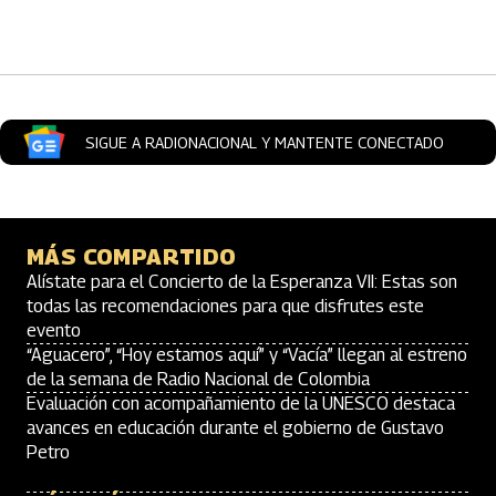
Artículos Player
SIGUE A RADIONACIONAL Y MANTENTE CONECTADO
MÁS COMPARTIDO
Alístate para el Concierto de la Esperanza VII: Estas son
todas las recomendaciones para que disfrutes este
evento
“Aguacero”, “Hoy estamos aquí” y “Vacía” llegan al estreno
de la semana de Radio Nacional de Colombia
Evaluación con acompañamiento de la UNESCO destaca
avances en educación durante el gobierno de Gustavo
Petro