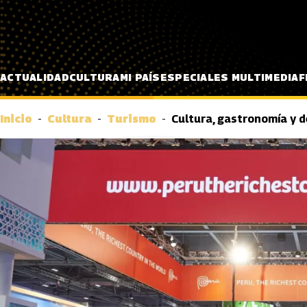
Pasar al contenido principal
ACTUALIDAD
CULTURA
MI PAÍS
ESPECIALES MULTIMEDIA
F
Inicio
Cultura
Turismo
Cultura, gastronomía y d