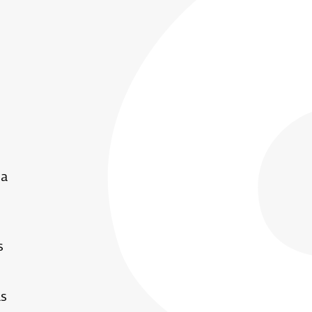
ia
s
as