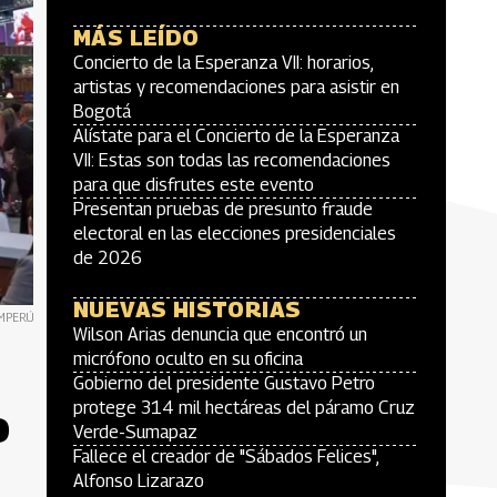
MÁS LEÍDO
Concierto de la Esperanza VII: horarios,
artistas y recomendaciones para asistir en
Bogotá
Alístate para el Concierto de la Esperanza
VII: Estas son todas las recomendaciones
para que disfrutes este evento
Presentan pruebas de presunto fraude
electoral en las elecciones presidenciales
de 2026
NUEVAS HISTORIAS
OMPERÚ
Wilson Arias denuncia que encontró un
micrófono oculto en su oficina
Gobierno del presidente Gustavo Petro
protege 314 mil hectáreas del páramo Cruz
o
Verde-Sumapaz
Fallece el creador de "Sábados Felices",
Alfonso Lizarazo