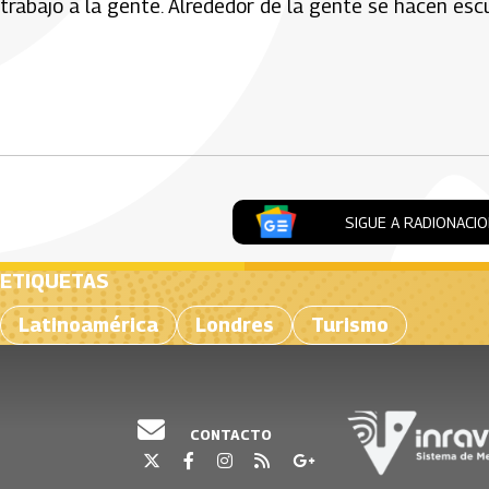
trabajo a la gente. Alrededor de la gente se hacen escu
Artículos Player
SIGUE A RADIONACI
ETIQUETAS
Latinoamérica
Londres
Turismo
CONTACTO