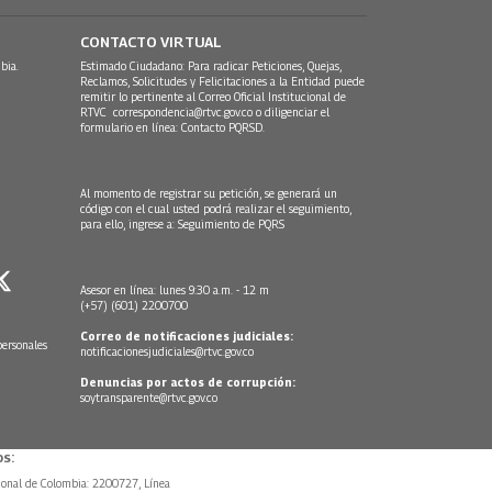
CONTACTO VIRTUAL
bia.
Estimado Ciudadano: Para radicar Peticiones, Quejas,
Reclamos, Solicitudes y Felicitaciones a la Entidad puede
remitir lo pertinente al Correo Oficial Institucional de
RTVC
correspondencia@rtvc.gov.co
o diligenciar el
formulario en línea:
Contacto PQRSD.
Al momento de registrar su petición, se generará un
código con el cual usted podrá realizar el seguimiento,
para ello, ingrese a:
Seguimiento de PQRS
Asesor en línea: lunes 9:30 a.m. - 12 m
(+57) (601) 2200700
Correo de notificaciones judiciales:
personales
notificacionesjudiciales@rtvc.gov.co
Denuncias por actos de corrupción:
soytransparente@rtvc.gov.co
s:
ional de Colombia: 2200727, Línea