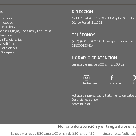
os
DIRECCIÓN
l usuario
Av. El Dorado Cr.45 # 26 - 33 Bogotá D.C. Colom
n nosotros
Código Postal: 111321
 de actividades
ciones, Quejas, Reclamos y Denuncias
TELÉFONOS
Servicios
 de Funcionarios
(+57) (601) 2200700. Línea gratuita nacional:
su solicitud
018000123414
 Condiciones
 Obsequios
HORARIO DE ATENCIÓN
Lunes a viernes de 8:00 a.m. a 5:00 p.m.
Instagram
Facebook
X
Política de privacidad y tratamiento de datos 
Condiciones de uso
Accesibilidad
Horario de atención y entrega de premio
Lunes a viernes de 8:30 a.m.a 1:00 p.m. y de 2:30 p.m. a 4:30
Línea directa Radio Nac