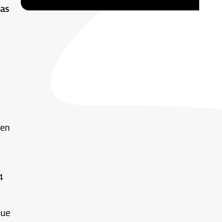
nas
 en
4
que