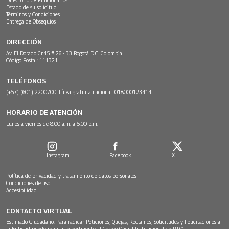
Directorio de Funcionarios
Estado de su solicitud
Términos y Condiciones
Entrega de Obsequios
DIRECCIÓN
Av. El Dorado Cr.45 # 26 - 33 Bogotá D.C. Colombia.
Código Postal: 111321
TELÉFONOS
(+57) (601) 2200700. Línea gratuita nacional: 018000123414
HORARIO DE ATENCIÓN
Lunes a viernes de 8:00 a.m. a 5:00 p.m.
Instagram
Facebook
X
Política de privacidad y tratamiento de datos personales
Condiciones de uso
Accesibilidad
CONTACTO VIRTUAL
Estimado Ciudadano: Para radicar Peticiones, Quejas, Reclamos, Solicitudes y Felicitaciones a