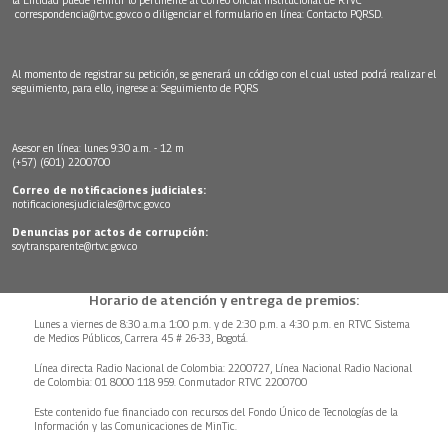
la Entidad puede remitir lo pertinente al Correo Oficial Institucional de RTVC
correspondencia@rtvc.gov.co
o diligenciar el formulario en línea:
Contacto PQRSD.
Al momento de registrar su petición, se generará un código con el cual usted podrá realizar el
seguimiento, para ello, ingrese a:
Seguimiento de PQRS
Asesor en línea: lunes 9:30 a.m. - 12 m
(+57) (601) 2200700
Correo de notificaciones judiciales:
notificacionesjudiciales@rtvc.gov.co
Denuncias por actos de corrupción:
soytransparente@rtvc.gov.co
Horario de atención y entrega de premios:
Lunes a viernes de 8:30 a.m.a 1:00 p.m. y de 2:30 p.m. a 4:30 p.m. en RTVC Sistema
de Medios Públicos, Carrera 45 # 26-33, Bogotá.
Línea directa Radio Nacional de Colombia: 2200727, Línea Nacional Radio Nacional
de Colombia: 01 8000 118 959. Conmutador RTVC 2200700
Este contenido fue financiado con recursos del Fondo Único de Tecnologías de la
Información y las Comunicaciones de MinTic.