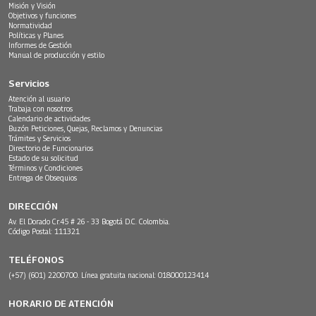
Misión y Visión
Objetivos y funciones
Normatividad
Políticas y Planes
Informes de Gestión
Manual de producción y estilo
Servicios
Atención al usuario
Trabaja con nosotros
Calendario de actividades
Buzón Peticiones, Quejas, Reclamos y Denuncias
Trámites y Servicios
Directorio de Funcionarios
Estado de su solicitud
Términos y Condiciones
Entrega de Obsequios
DIRECCIÓN
Av. El Dorado Cr.45 # 26 - 33 Bogotá D.C. Colombia.
Código Postal: 111321
TELÉFONOS
(+57) (601) 2200700. Línea gratuita nacional: 018000123414
HORARIO DE ATENCIÓN