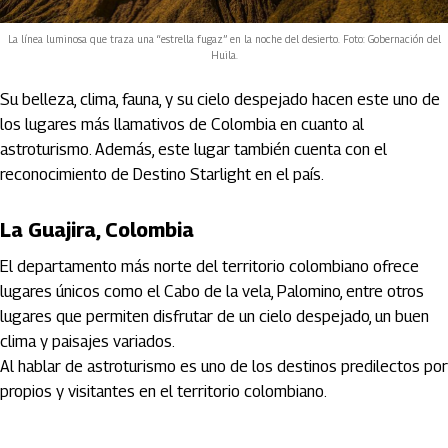
La línea luminosa que traza una “estrella fugaz” en la noche del desierto. Foto: Gobernación del
Huila.
Su belleza, clima, fauna, y su cielo despejado hacen este uno de
los lugares más llamativos de Colombia en cuanto al
astroturismo. Además, este lugar también cuenta con el
reconocimiento de Destino Starlight en el país.
La Guajira, Colombia
El departamento más norte del territorio colombiano ofrece
lugares únicos como el Cabo de la vela, Palomino, entre otros
lugares que permiten disfrutar de un cielo despejado, un buen
clima y paisajes variados.
Al hablar de astroturismo es uno de los destinos predilectos por
propios y visitantes en el territorio colombiano.
Artículos Player