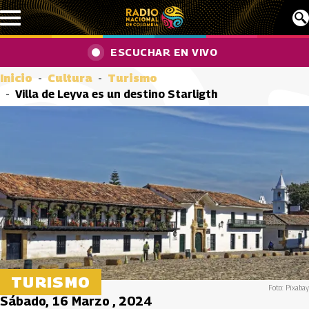
Pasar al contenido principal
ESCUCHAR EN VIVO
Inicio
Cultura
Turismo
Villa de Leyva es un destino Starligth
TURISMO
Foto: Pixabay
Sábado, 16 Marzo , 2024