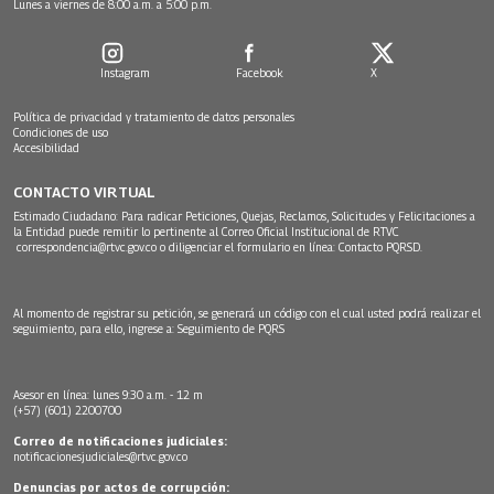
Lunes a viernes de 8:00 a.m. a 5:00 p.m.
Instagram
Facebook
X
Política de privacidad y tratamiento de datos personales
Condiciones de uso
Accesibilidad
CONTACTO VIRTUAL
Estimado Ciudadano: Para radicar Peticiones, Quejas, Reclamos, Solicitudes y Felicitaciones a
la Entidad puede remitir lo pertinente al Correo Oficial Institucional de RTVC
correspondencia@rtvc.gov.co
o diligenciar el formulario en línea:
Contacto PQRSD.
Al momento de registrar su petición, se generará un código con el cual usted podrá realizar el
seguimiento, para ello, ingrese a:
Seguimiento de PQRS
Asesor en línea: lunes 9:30 a.m. - 12 m
(+57) (601) 2200700
Correo de notificaciones judiciales:
notificacionesjudiciales@rtvc.gov.co
Denuncias por actos de corrupción: