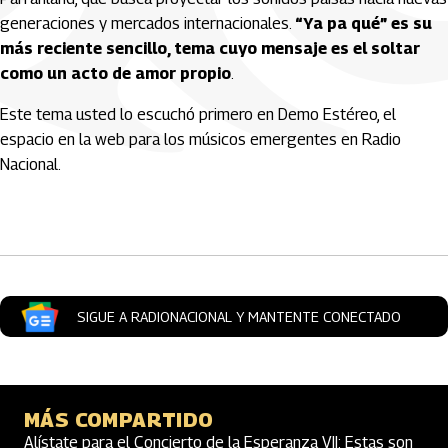
generaciones y mercados internacionales.
“Ya pa qué” es su
más reciente sencillo, tema cuyo mensaje es el soltar
como un acto de amor propio
.
Este tema usted lo escuchó primero en Demo Estéreo, el
espacio en la web para los músicos emergentes en Radio
Nacional.
Artículos Player
SIGUE A RADIONACIONAL Y MANTENTE CONECTADO
MÁS COMPARTIDO
Alístate para el Concierto de la Esperanza VII: Estas son