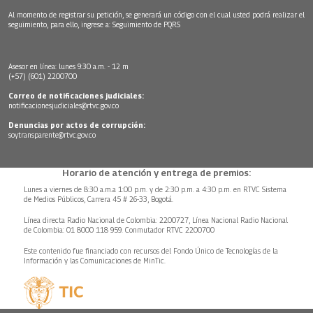
Al momento de registrar su petición, se generará un código con el cual usted podrá realizar el
seguimiento, para ello, ingrese a:
Seguimiento de PQRS
Asesor en línea: lunes 9:30 a.m. - 12 m
(+57) (601) 2200700
Correo de notificaciones judiciales:
notificacionesjudiciales@rtvc.gov.co
Denuncias por actos de corrupción:
soytransparente@rtvc.gov.co
Horario de atención y entrega de premios:
Lunes a viernes de 8:30 a.m.a 1:00 p.m. y de 2:30 p.m. a 4:30 p.m. en RTVC Sistema
de Medios Públicos, Carrera 45 # 26-33, Bogotá.
Línea directa Radio Nacional de Colombia: 2200727, Línea Nacional Radio Nacional
de Colombia: 01 8000 118 959. Conmutador RTVC 2200700
Este contenido fue financiado con recursos del Fondo Único de Tecnologías de la
Información y las Comunicaciones de MinTic.