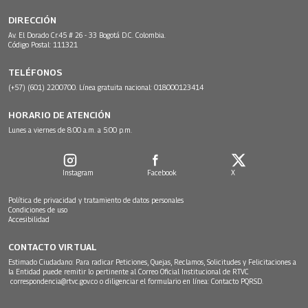
DIRECCIÓN
Av. El Dorado Cr.45 # 26 - 33 Bogotá D.C. Colombia.
Código Postal: 111321
TELÉFONOS
(+57) (601) 2200700. Línea gratuita nacional: 018000123414
HORARIO DE ATENCIÓN
Lunes a viernes de 8:00 a.m. a 5:00 p.m.
Instagram
Facebook
X
Política de privacidad y tratamiento de datos personales
Condiciones de uso
Accesibilidad
CONTACTO VIRTUAL
Estimado Ciudadano: Para radicar Peticiones, Quejas, Reclamos, Solicitudes y Felicitaciones a
la Entidad puede remitir lo pertinente al Correo Oficial Institucional de RTVC
correspondencia@rtvc.gov.co
o diligenciar el formulario en línea:
Contacto PQRSD.