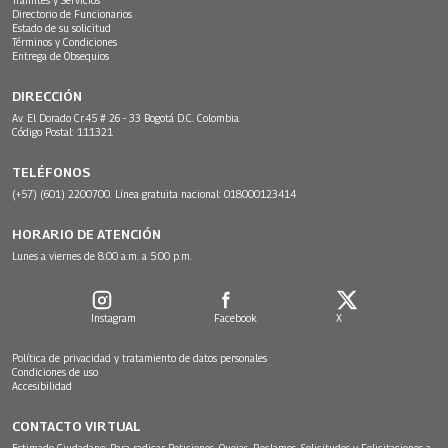
Directorio de Funcionarios
Estado de su solicitud
Términos y Condiciones
Entrega de Obsequios
DIRECCIÓN
Av. El Dorado Cr.45 # 26 - 33 Bogotá D.C. Colombia.
Código Postal: 111321
TELÉFONOS
(+57) (601) 2200700. Línea gratuita nacional: 018000123414
HORARIO DE ATENCIÓN
Lunes a viernes de 8:00 a.m. a 5:00 p.m.
Instagram
Facebook
X
Política de privacidad y tratamiento de datos personales
Condiciones de uso
Accesibilidad
CONTACTO VIRTUAL
Estimado Ciudadano: Para radicar Peticiones, Quejas, Reclamos, Solicitudes y Felicitaciones a