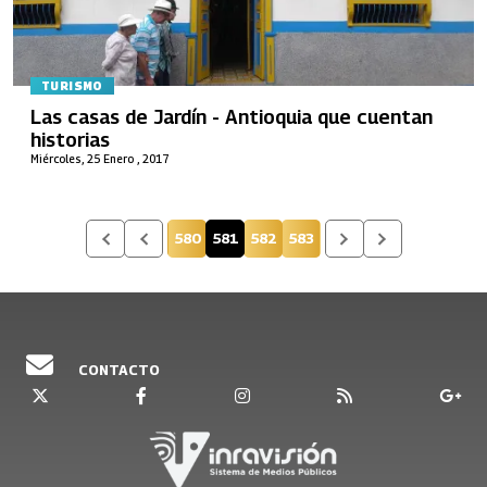
TURISMO
Las casas de Jardín - Antioquia que cuentan
historias
Miércoles, 25 Enero , 2017
580
581
582
583
Página
Página actual
Página
Página
CONTACTO