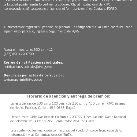
la Entidad puede remitir lo pertinente al Correo Oficial Institucional de RTVC
correspondencia@rtvc.gov.co
o diligenciar el formulario en línea:
Contacto PQRSD.
Al momento de registrar su petición, se generará un código con el cual usted podrá realizar el
seguimiento, para ello, ingrese a:
Seguimiento de PQRS
Asesor en línea: lunes 9:30 a.m. - 12 m
(+57) (601) 2200700
Correo de notificaciones judiciales:
notificacionesjudiciales@rtvc.gov.co
Denuncias por actos de corrupción:
soytransparente@rtvc.gov.co
Horario de atención y entrega de premios:
Lunes a viernes de 8:30 a.m.a 1:00 p.m. y de 2:30 p.m. a 4:30 p.m. en RTVC Sistema
de Medios Públicos, Carrera 45 # 26-33, Bogotá.
Línea directa Radio Nacional de Colombia: 2200727, Línea Nacional Radio Nacional
de Colombia: 01 8000 118 959. Conmutador RTVC 2200700
Este contenido fue financiado con recursos del Fondo Único de Tecnologías de la
Información y las Comunicaciones de MinTic.