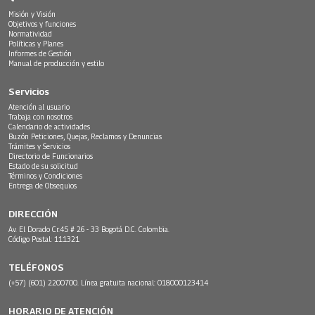
Misión y Visión
Objetivos y funciones
Normatividad
Políticas y Planes
Informes de Gestión
Manual de producción y estilo
Servicios
Atención al usuario
Trabaja con nosotros
Calendario de actividades
Buzón Peticiones, Quejas, Reclamos y Denuncias
Trámites y Servicios
Directorio de Funcionarios
Estado de su solicitud
Términos y Condiciones
Entrega de Obsequios
DIRECCIÓN
Av. El Dorado Cr.45 # 26 - 33 Bogotá D.C. Colombia.
Código Postal: 111321
TELÉFONOS
(+57) (601) 2200700. Línea gratuita nacional: 018000123414
HORARIO DE ATENCIÓN