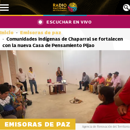
Pasar al contenido principal
ESCUCHAR EN VIVO
Inicio
Emisoras de paz
Comunidades indígenas de Chaparral se fortalecen
con la nueva Casa de Pensamiento Pijao
EMISORAS DE PAZ
Agencia de Renovación del Territorio.