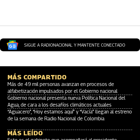
Artículos Player
SIGUE A RADIONACIONAL Y MANTENTE CONECTADO
MÁS COMPARTIDO
Más de 49 mil personas avanzan en procesos de
alfabetización impulsados por el Gobierno nacional
Gobierno nacional presenta nueva Política Nacional del
Agua, de cara a los desafíos climáticos actuales
“Aguacero”, “Hoy estamos aquí” y “Vacía” llegan al estreno
de la semana de Radio Nacional de Colombia
MÁS LEÍDO