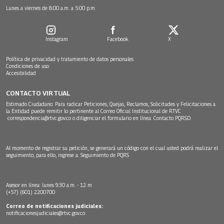
Lunes a viernes de 8:00 a.m. a 5:00 p.m.
Instagram
Facebook
X
Política de privacidad y tratamiento de datos personales
Condiciones de uso
Accesibilidad
CONTACTO VIRTUAL
Estimado Ciudadano: Para radicar Peticiones, Quejas, Reclamos, Solicitudes y Felicitaciones a
la Entidad puede remitir lo pertinente al Correo Oficial Institucional de RTVC
correspondencia@rtvc.gov.co
o diligenciar el formulario en línea:
Contacto PQRSD.
Al momento de registrar su petición, se generará un código con el cual usted podrá realizar el
seguimiento, para ello, ingrese a:
Seguimiento de PQRS
Asesor en línea: lunes 9:30 a.m. - 12 m
(+57) (601) 2200700
Correo de notificaciones judiciales:
notificacionesjudiciales@rtvc.gov.co