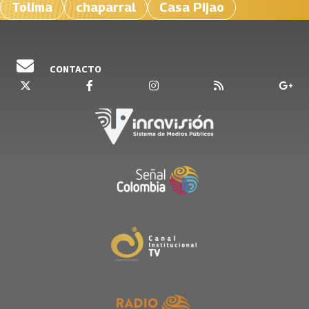
Tolima
chaparral
Casa Pijao
CONTACTO