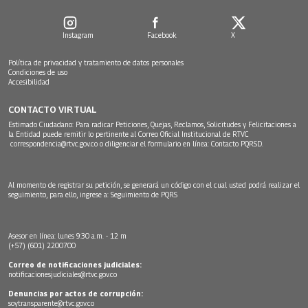
Instagram
Facebook
X
Política de privacidad y tratamiento de datos personales
Condiciones de uso
Accesibilidad
CONTACTO VIRTUAL
Estimado Ciudadano: Para radicar Peticiones, Quejas, Reclamos, Solicitudes y Felicitaciones a
la Entidad puede remitir lo pertinente al Correo Oficial Institucional de RTVC
correspondencia@rtvc.gov.co
o diligenciar el formulario en línea:
Contacto PQRSD.
Al momento de registrar su petición, se generará un código con el cual usted podrá realizar el
seguimiento, para ello, ingrese a:
Seguimiento de PQRS
Asesor en línea: lunes 9:30 a.m. - 12 m
(+57) (601) 2200700
Correo de notificaciones judiciales:
notificacionesjudiciales@rtvc.gov.co
Denuncias por actos de corrupción:
soytransparente@rtvc.gov.co