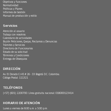
Objetivos y funciones
Normatividad
Políticas y Planes
Informes de Gestión
Manual de producción y estilo
Servicios
Atención al usuario
Trabaja con nosotros
Calendario de actividades
Buzón Peticiones, Quejas, Reclamos y Denuncias
Trámites y Servicios
Directorio de Funcionarios
Estado de su solicitud
Términos y Condiciones
Entrega de Obsequios
DIRECCIÓN
Av. El Dorado Cr.45 # 26 - 33 Bogotá D.C. Colombia.
Código Postal: 111321
TELÉFONOS
(+57) (601) 2200700. Línea gratuita nacional: 018000123414
HORARIO DE ATENCIÓN
Lunes a viernes de 8:00 a.m. a 5:00 p.m.