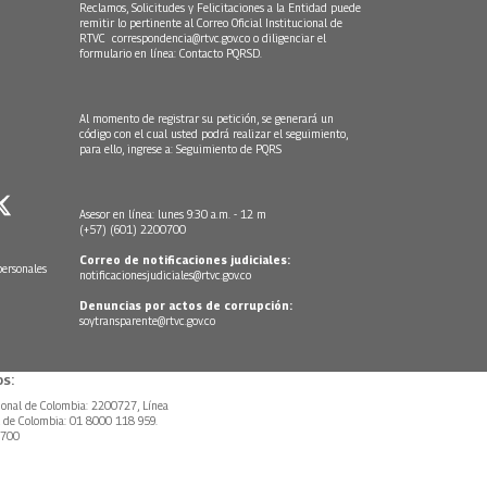
Reclamos, Solicitudes y Felicitaciones a la Entidad puede
remitir lo pertinente al Correo Oficial Institucional de
RTVC
correspondencia@rtvc.gov.co
o diligenciar el
formulario en línea:
Contacto PQRSD.
Al momento de registrar su petición, se generará un
código con el cual usted podrá realizar el seguimiento,
para ello, ingrese a:
Seguimiento de PQRS
Asesor en línea: lunes 9:30 a.m. - 12 m
(+57) (601) 2200700
Correo de notificaciones judiciales:
personales
notificacionesjudiciales@rtvc.gov.co
Denuncias por actos de corrupción:
soytransparente@rtvc.gov.co
s:
ional de Colombia: 2200727, Línea
l de Colombia: 01 8000 118 959.
0700