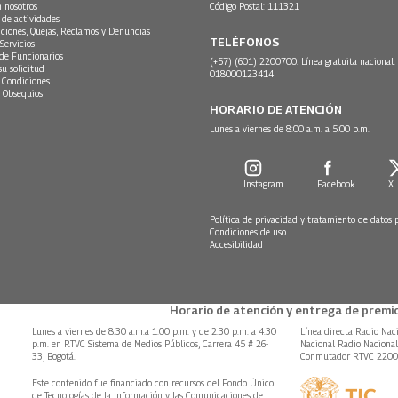
n nosotros
Código Postal: 111321
 de actividades
ciones, Quejas, Reclamos y Denuncias
TELÉFONOS
Servicios
 de Funcionarios
(+57) (601) 2200700. Línea gratuita nacional:
su solicitud
018000123414
 Condiciones
 Obsequios
HORARIO DE ATENCIÓN
Lunes a viernes de 8:00 a.m. a 5:00 p.m.
Instagram
Facebook
X
Política de privacidad y tratamiento de datos 
Condiciones de uso
Accesibilidad
Horario de atención y entrega de premio
Lunes a viernes de 8:30 a.m.a 1:00 p.m. y de 2:30 p.m. a 4:30
Línea directa Radio Nac
p.m. en RTVC Sistema de Medios Públicos, Carrera 45 # 26-
Nacional Radio Naciona
33, Bogotá.
Conmutador RTVC 220
Este contenido fue financiado con recursos del Fondo Único
de Tecnologías de la Información y las Comunicaciones de