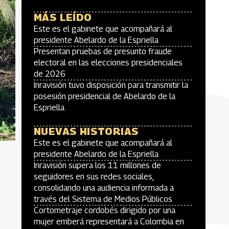
MÁS LEÍDO
Este es el gabinete que acompañará al
presidente Abelardo de la Espriella
Presentan pruebas de presunto fraude
electoral en las elecciones presidenciales
de 2026
Inravisión tuvo disposición para transmitir la
posesión presidencial de Abelardo de la
Espriella
NUEVAS HISTORIAS
Este es el gabinete que acompañará al
presidente Abelardo de la Espriella
Inravisión supera los 11 millones de
seguidores en sus redes sociales,
consolidando una audiencia informada a
través del Sistema de Medios Públicos
Cortometraje cordobés dirigido por una
mujer emberá representará a Colombia en