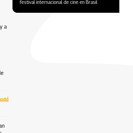
festival internacional de cine en Brasil
y a
de
nadá
an