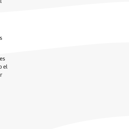
l
s
res
o el
r