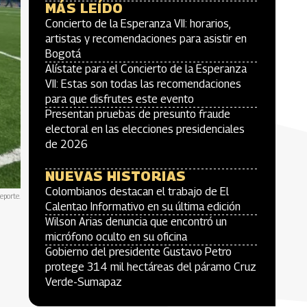
MÁS LEÍDO
Concierto de la Esperanza VII: horarios,
artistas y recomendaciones para asistir en
Bogotá
Alístate para el Concierto de la Esperanza
VII: Estas son todas las recomendaciones
para que disfrutes este evento
Presentan pruebas de presunto fraude
electoral en las elecciones presidenciales
de 2026
NUEVAS HISTORIAS
Colombianos destacan el trabajo de El
eporte.
Calentao Informativo en su última edición
Wilson Arias denuncia que encontró un
micrófono oculto en su oficina
Gobierno del presidente Gustavo Petro
protege 314 mil hectáreas del páramo Cruz
Verde-Sumapaz