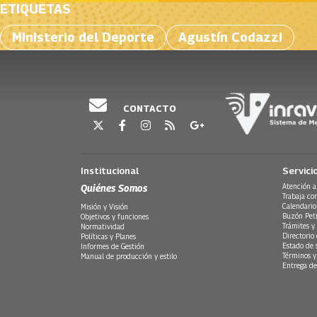
ETIQUETAS
Ministerio del Deporte
Agustín Codazzi
CONTACTO
Institucional
Servici
Quiénes Somos
Atención a
Trabaja co
Calendario
Misión y Visión
Buzón Peti
Objetivos y funciones
Trámites y 
Normatividad
Directorio
Políticas y Planes
Estado de 
Informes de Gestión
Términos y
Manual de producción y estilo
Entrega de