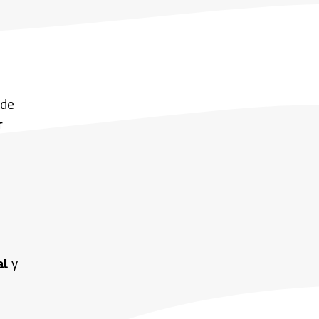
 de
r
al
y