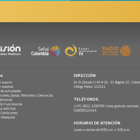
os
DIRECCIÓN
l usuario
Av. El Dorado Cr.45 # 26 - 33 Bogotá D.C. Colom
n nosotros
Código Postal: 111321
 de actividades
ciones, Quejas, Reclamos y Denuncias
TELÉFONOS
Servicios
 de Funcionarios
(+57) (601) 2200700. Línea gratuita nacional:
su solicitud
018000123414
 Condiciones
 Obsequios
HORARIO DE ATENCIÓN
Lunes a viernes de 8:00 a.m. a 5:00 p.m.