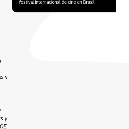
festival internacional de cine en Brasil
a
y
as y
e
as y
MOE,