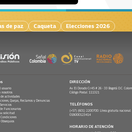
as de paz
Caqueta
Elecciones 2026
os
DIRECCIÓN
l usuario
Av. El Dorado Cr.45 # 26 - 33 Bogotá D.C. Colom
n nosotros
Código Postal: 111321
 de actividades
ciones, Quejas, Reclamos y Denuncias
TELÉFONOS
Servicios
 de Funcionarios
(+57) (601) 2200700. Línea gratuita nacional:
su solicitud
018000123414
 Condiciones
 Obsequios
HORARIO DE ATENCIÓN