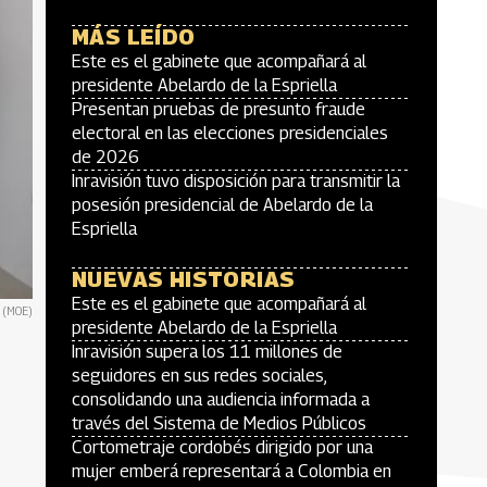
MÁS LEÍDO
Este es el gabinete que acompañará al
presidente Abelardo de la Espriella
Presentan pruebas de presunto fraude
electoral en las elecciones presidenciales
de 2026
Inravisión tuvo disposición para transmitir la
posesión presidencial de Abelardo de la
Espriella
NUEVAS HISTORIAS
Este es el gabinete que acompañará al
l (MOE)
presidente Abelardo de la Espriella
Inravisión supera los 11 millones de
seguidores en sus redes sociales,
consolidando una audiencia informada a
través del Sistema de Medios Públicos
Cortometraje cordobés dirigido por una
mujer emberá representará a Colombia en