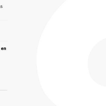
as
 en