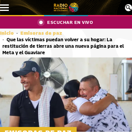
Pasar al contenido principal
ESCUCHAR EN VIVO
Inicio
Emisoras de paz
Que las víctimas puedan volver a su hogar: La
restitución de tierras abre una nueva página para el
Meta y el Guaviare