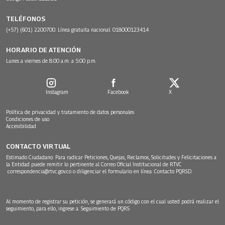
TELÉFONOS
(+57) (601) 2200700. Línea gratuita nacional: 018000123414
HORARIO DE ATENCIÓN
Lunes a viernes de 8:00 a.m. a 5:00 p.m.
Instagram
Facebook
X
Política de privacidad y tratamiento de datos personales
Condiciones de uso
Accesibilidad
CONTACTO VIRTUAL
Estimado Ciudadano: Para radicar Peticiones, Quejas, Reclamos, Solicitudes y Felicitaciones a
la Entidad puede remitir lo pertinente al Correo Oficial Institucional de RTVC
correspondencia@rtvc.gov.co
o diligenciar el formulario en línea:
Contacto PQRSD.
Al momento de registrar su petición, se generará un código con el cual usted podrá realizar el
seguimiento, para ello, ingrese a:
Seguimiento de PQRS