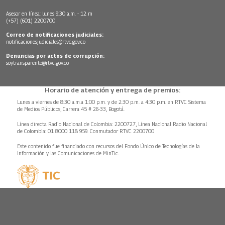
Asesor en línea: lunes 9:30 a.m. - 12 m
(+57) (601) 2200700
Correo de notificaciones judiciales:
notificacionesjudiciales@rtvc.gov.co
Denuncias por actos de corrupción:
soytransparente@rtvc.gov.co
Horario de atención y entrega de premios:
Lunes a viernes de 8:30 a.m.a 1:00 p.m. y de 2:30 p.m. a 4:30 p.m. en RTVC Sistema
de Medios Públicos, Carrera 45 # 26-33, Bogotá.
Línea directa Radio Nacional de Colombia: 2200727, Línea Nacional Radio Nacional
de Colombia: 01 8000 118 959. Conmutador RTVC 2200700
Este contenido fue financiado con recursos del Fondo Único de Tecnologías de la
Información y las Comunicaciones de MinTic.