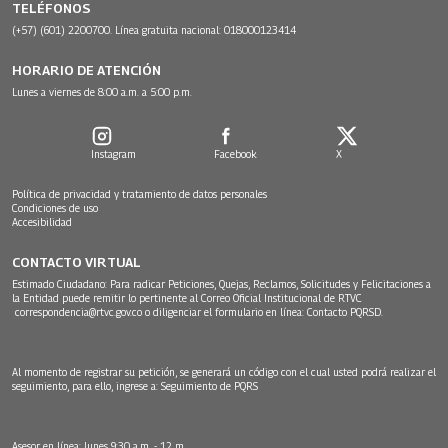
TELÉFONOS
(+57) (601) 2200700. Línea gratuita nacional: 018000123414
HORARIO DE ATENCIÓN
Lunes a viernes de 8:00 a.m. a 5:00 p.m.
Instagram
Facebook
X
Política de privacidad y tratamiento de datos personales
Condiciones de uso
Accesibilidad
CONTACTO VIRTUAL
Estimado Ciudadano: Para radicar Peticiones, Quejas, Reclamos, Solicitudes y Felicitaciones a
la Entidad puede remitir lo pertinente al Correo Oficial Institucional de RTVC
correspondencia@rtvc.gov.co
o diligenciar el formulario en línea:
Contacto PQRSD.
Al momento de registrar su petición, se generará un código con el cual usted podrá realizar el
seguimiento, para ello, ingrese a:
Seguimiento de PQRS
Asesor en línea: lunes 9:30 a.m. - 12 m