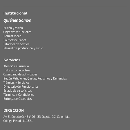
Institucional
Quiénes Somos
Misión y Visión
Objetivos y funciones
Normatividad
Políticas y Planes
Informes de Gestión
Manual de producción y estilo
Servicios
Atención al usuario
Trabaja con nosotros
Calendario de actividades
Buzón Peticiones, Quejas, Reclamos y Denuncias
Trámites y Servicios
Directorio de Funcionarios
Estado de su solicitud
Términos y Condiciones
Entrega de Obsequios
DIRECCIÓN
Av. El Dorado Cr.45 # 26 - 33 Bogotá D.C. Colombia.
Código Postal: 111321