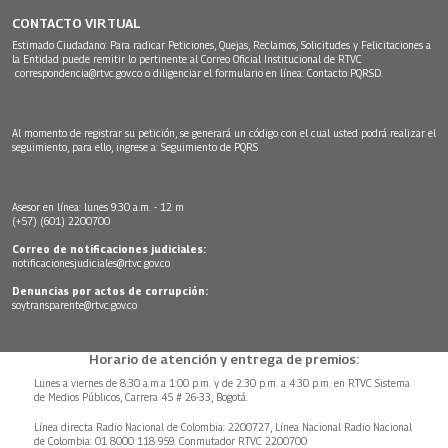
CONTACTO VIRTUAL
Estimado Ciudadano: Para radicar Peticiones, Quejas, Reclamos, Solicitudes y Felicitaciones a
la Entidad puede remitir lo pertinente al Correo Oficial Institucional de RTVC
correspondencia@rtvc.gov.co
o diligenciar el formulario en línea:
Contacto PQRSD.
Al momento de registrar su petición, se generará un código con el cual usted podrá realizar el
seguimiento, para ello, ingrese a:
Seguimiento de PQRS
Asesor en línea: lunes 9:30 a.m. - 12 m
(+57) (601) 2200700
Correo de notificaciones judiciales:
notificacionesjudiciales@rtvc.gov.co
Denuncias por actos de corrupción:
soytransparente@rtvc.gov.co
Horario de atención y entrega de premios:
Lunes a viernes de 8:30 a.m.a 1:00 p.m. y de 2:30 p.m. a 4:30 p.m. en RTVC Sistema
de Medios Públicos, Carrera 45 # 26-33, Bogotá.
Línea directa Radio Nacional de Colombia: 2200727, Línea Nacional Radio Nacional
de Colombia: 01 8000 118 959. Conmutador RTVC 2200700