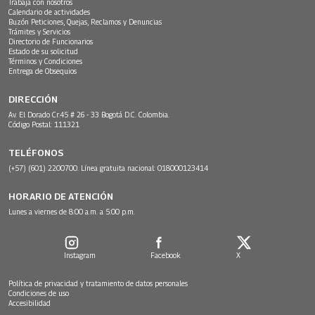
Trabaja con nosotros
Calendario de actividades
Buzón Peticiones, Quejas, Reclamos y Denuncias
Trámites y Servicios
Directorio de Funcionarios
Estado de su solicitud
Términos y Condiciones
Entrega de Obsequios
DIRECCIÓN
Av. El Dorado Cr.45 # 26 - 33 Bogotá D.C. Colombia.
Código Postal: 111321
TELÉFONOS
(+57) (601) 2200700. Línea gratuita nacional: 018000123414
HORARIO DE ATENCIÓN
Lunes a viernes de 8:00 a.m. a 5:00 p.m.
Instagram
Facebook
X
Política de privacidad y tratamiento de datos personales
Condiciones de uso
Accesibilidad