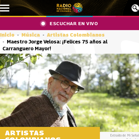
Pasar al contenido principal
ESCUCHAR EN VIVO
Inicio
Música
Artistas Colombianos
Maestro Jorge Velosa: ¡Felices 75 años al
Carranguero Mayor!
ARTISTAS
Extraído de: Mi Señal