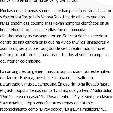
convertido en una forma de ver y vivir la vida”.
Muchas cosas buenas y curiosas le han pasado en vida al cantor
y folclorista Jorge Luis Velosa Ruiz. Una de ellas es que dos
ranas endémicas colombianas llevan nombres científicos en su
honor. No es broma: una de ellas fue denominada
eleutherodactylus carranguerorum. Se trata de una anécdota
dentro de una carrera en la que ha vivido triunfos, sinsabores y
asombros, pero, sobre todo, donde se ha reafirmado como el
más importante de los músicos dedicados al sonido campesino
del interior colombiano.
La carranga es un género musical popularizado por este nativo
de Ráquira, Boyacá, mezcla de rumba criolla, vallenato
guitarreado y música campesina. En ese ritmo ha llevado hasta
el gusto popular temas como “La china que yo tenía”, “Julia, Julia”,
“Por fin se van a casar”, “La Rosa mentirosa”’ y el siempre clásico
‘La cucharita’. Luego vendrían otros temas de notable
reconocimiento como “El rey pobre”, “La gallina mellicera”, “El