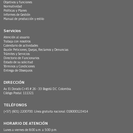
Objetivos y funciones
Normatividad
Políticas y Planes
Informes de Gestión
Manual de producción y estilo
Servicios
Atención al usuario
Trabaja con nosotros
Calendario de actividades
Buzón Peticiones, Quejas, Reclamos y Denuncias
Trámites y Servicios
Directorio de Funcionarios
Estado de su solicitud
Términos y Condiciones
Entrega de Obsequios
DIRECCIÓN
Av. El Dorado Cr.45 # 26 - 33 Bogotá D.C. Colombia.
Código Postal: 111321
TELÉFONOS
(+57) (601) 2200700. Línea gratuita nacional: 018000123414
HORARIO DE ATENCIÓN
Lunes a viernes de 8:00 a.m. a 5:00 p.m.