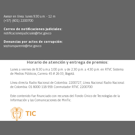
Asesor en línea: lunes 9:30 a.m. - 12 m
(+57) (601) 2200700
Correo de notificaciones judiciales:
notificacionesjudiciales@rtvc.gov.co
Denuncias por actos de corrupción:
soytransparente@rtvc.gov.co
Horario de atención y entrega de premios:
Lunes a viernes de 8:30 a.m.a 1:00 p.m. y de 2:30 p.m. a 4:30 p.m. en RTVC Sistema
de Medios Públicos, Carrera 45 # 26-33, Bogotá.
Línea directa Radio Nacional de Colombia: 2200727, Línea Nacional Radio Nacional
de Colombia: 01 8000 118 959. Conmutador RTVC 2200700
Este contenido fue financiado con recursos del Fondo Único de Tecnologías de la
Información y las Comunicaciones de MinTic.