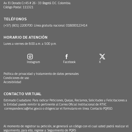
Av. El Dorado Cr.45 # 26 - 33 Bogotá D.C. Colombia.
Código Postal: 111321
TELÉFONOS
(+57) (601) 2200700. Línea gratuita nacional: 018000123414
HORARIO DE ATENCIÓN
Lunes a viernes de 8:00 a.m. a 5:00 p.m.
Instagram
Facebook
X
Política de privacidad y tratamiento de datos personales
Condiciones de uso
Accesibilidad
CONTACTO VIRTUAL
Estimado Ciudadano: Para radicar Peticiones, Quejas, Reclamos, Solicitudes y Felicitaciones a
la Entidad puede remitir lo pertinente al Correo Oficial Institucional de RTVC
correspondencia@rtvc.gov.co
o diligenciar el formulario en línea:
Contacto PQRSD.
Al momento de registrar su petición, se generará un código con el cual usted podrá realizar el
seguimiento, para ello, ingrese a:
Seguimiento de PQRS