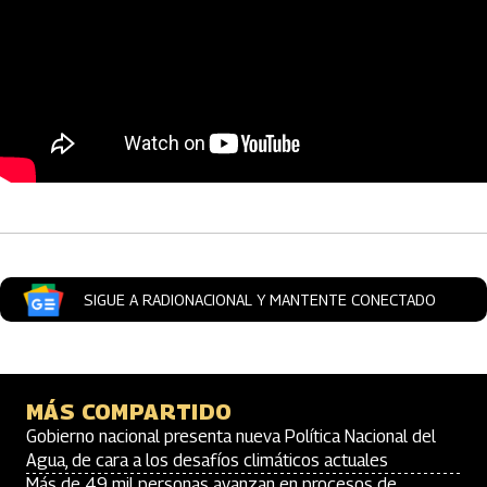
Artículos Player
SIGUE A RADIONACIONAL Y MANTENTE CONECTADO
MÁS COMPARTIDO
Gobierno nacional presenta nueva Política Nacional del
Agua, de cara a los desafíos climáticos actuales
Más de 49 mil personas avanzan en procesos de