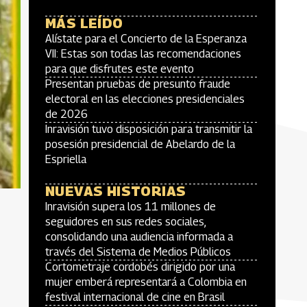
MÁS LEÍDO
Alístate para el Concierto de la Esperanza
VII: Estas son todas las recomendaciones
para que disfrutes este evento
Presentan pruebas de presunto fraude
electoral en las elecciones presidenciales
de 2026
Inravisión tuvo disposición para transmitir la
posesión presidencial de Abelardo de la
Espriella
NUEVAS HISTORIAS
Inravisión supera los 11 millones de
seguidores en sus redes sociales,
consolidando una audiencia informada a
través del Sistema de Medios Públicos
Cortometraje cordobés dirigido por una
mujer emberá representará a Colombia en
festival internacional de cine en Brasil