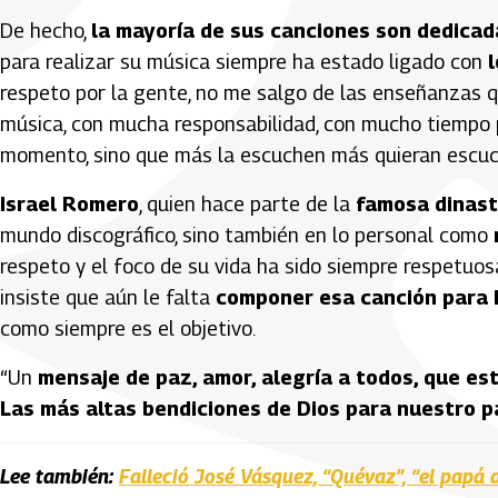
De hecho,
la mayoría de sus canciones son dedicad
para realizar su música siempre ha estado ligado con
respeto por la gente, no me salgo de las enseñanzas q
música, con mucha responsabilidad, con mucho tiempo p
momento, sino que más la escuchen más quieran escuch
Israel Romero
, quien hace parte de la
famosa dinast
mundo discográfico, sino también en lo personal como
respeto y el foco de su vida ha sido siempre respetuo
insiste que aún le falta
componer esa canción para D
como siempre es el objetivo.
“Un
mensaje de paz, amor, alegría a todos, que es
Las más altas bendiciones de Dios para nuestro p
Lee también:
Falleció José Vásquez, “Quévaz”, “el papá d