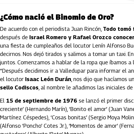
¿Cómo nació el Binomio de Oro?
De acuerdo con el periodista Juan Rincón,
Todo tomó f
después de
Israel Romero y Rafael Orozco conocer
una fiesta de cumpleaños del locutor Lenín Alfonso Bue
decirnos. Nos dejó tirados y salimos a tomar un taxi. 
juntos. Comenzamos a hablar de la ropa que íbamos a l
“Después decidimos ir a Valledupar para informar el a
el locutor
Isaac León Durán
, nos dijo que hacíamos u
sello Codiscos
, al nombre le añadimos las iniciales d
El
15 de septiembre de 1976
se lanzó el primer dis
creciente’ (Hernando Marín), ‘Bonito el amor’ (Juan Vane
Martínez Céspedes), ‘Cosas bonitas’ (Sergio Moya Molina
(Alfonso ‘Poncho’ Cotes Jr.), ‘Momentos de amor’ (Ferna