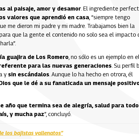
as al paisaje, amor y desamor
. El ingrediente perfec
los valores que aprendió en casa
, “siempre tengo
ue me dieron mi padre y mi madre. Trabajamos bien la
ara que la gente el contenido no solo sea el impacto 
arla”.
ía guajira de Los Romero
, no sólo es un ejemplo en e
referente para las nuevas generaciones
. Su perfil b
sa y
sin escándalos
. Aunque lo ha hecho en otrora, él
ios que le dé a su fanaticada un mensaje positiv
te año que termina sea de alegría, salud para todo
aís, y mucha paz
”, concluyó.
e los bajistas vallenatos”