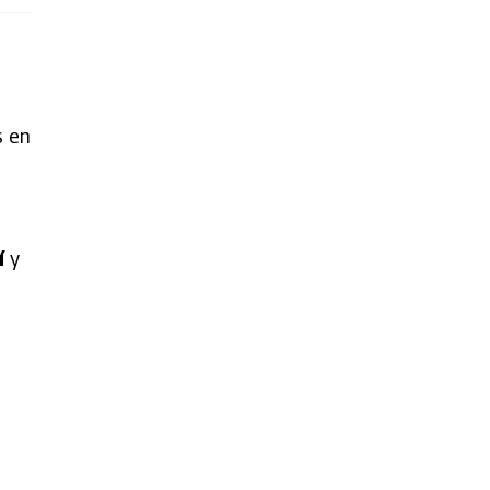
s en
í
y