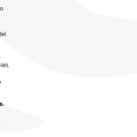
to
del
l
ajo,
o
s.