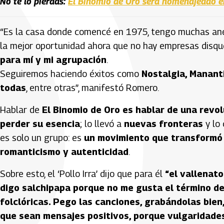
No te lo pierdas:
El Binomio de Oro será homenajeado en
“Es la casa donde comencé en 1975, tengo muchas anécd
la mejor oportunidad ahora que no hay empresas disqu
para mí y mi agrupación
.
Seguiremos haciendo éxitos como
Nostalgia, Mananti
todas
, entre otras”, manifestó Romero.
Hablar de
El Binomio de Oro es hablar de una revo
perder su esencia
; lo llevó a
nuevas fronteras
y lo 
es solo un grupo: es
un movimiento que transformó 
romanticismo y autenticidad
.
Sobre esto, el ‘Pollo Irra’ dijo que para él
“el vallenato
digo salchipapa porque no me gusta el término d
folclóricas. Pego las canciones, grabándolas bien
que sean mensajes positivos, porque vulgaridade