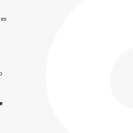
 es
o
le