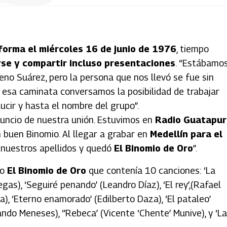
orma el miércoles 16 de junio de 1976
, tiempo
se y compartir incluso presentaciones
. “Estábamo
no Suárez, pero la persona que nos llevó se fue sin
En esa caminata conversamos la posibilidad de trabajar
ucir y hasta el nombre del grupo”.
nuncio de nuestra unión. Estuvimos en
Radio Guatapur
n buen Binomio. Al llegar a grabar en
Medellín para el
e nuestros apellidos y quedó
El Binomio de Oro
”.
co
El Binomio de Oro
que contenía 10 canciones: ‘La
gas), ‘Seguiré penando’ (Leandro Díaz), ‘El rey’,(Rafael
), ‘Eterno enamorado’ (Edilberto Daza), ‘El pataleo’
ndo Meneses), ‘’Rebeca’ (Vicente ‘Chente’ Munive), y ‘La