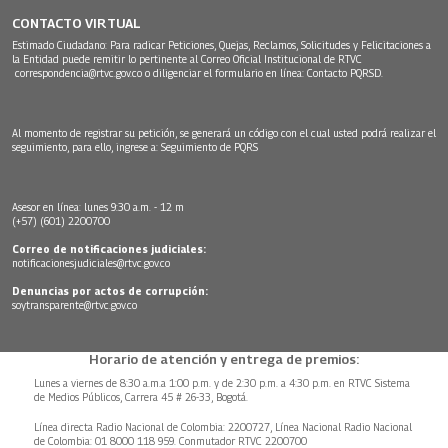
CONTACTO VIRTUAL
Estimado Ciudadano: Para radicar Peticiones, Quejas, Reclamos, Solicitudes y Felicitaciones a
la Entidad puede remitir lo pertinente al Correo Oficial Institucional de RTVC
correspondencia@rtvc.gov.co
o diligenciar el formulario en línea:
Contacto PQRSD.
Al momento de registrar su petición, se generará un código con el cual usted podrá realizar el
seguimiento, para ello, ingrese a:
Seguimiento de PQRS
Asesor en línea: lunes 9:30 a.m. - 12 m
(+57) (601) 2200700
Correo de notificaciones judiciales:
notificacionesjudiciales@rtvc.gov.co
Denuncias por actos de corrupción:
soytransparente@rtvc.gov.co
Horario de atención y entrega de premios:
Lunes a viernes de 8:30 a.m.a 1:00 p.m. y de 2:30 p.m. a 4:30 p.m. en RTVC Sistema
de Medios Públicos, Carrera 45 # 26-33, Bogotá.
Línea directa Radio Nacional de Colombia: 2200727, Línea Nacional Radio Nacional
de Colombia: 01 8000 118 959. Conmutador RTVC 2200700