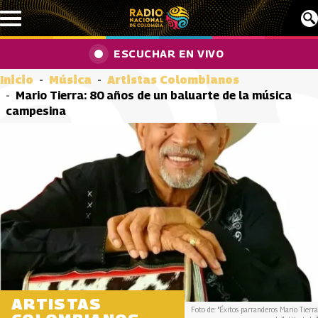
Pasar al contenido principal
ESCUCHAR EN VIVO
Inicio
Música
Artistas Colombianos
Mario Tierra: 80 años de un baluarte de la música
campesina
ARTISTAS
Foto de: "Éxitos parranderos Mario Tierra