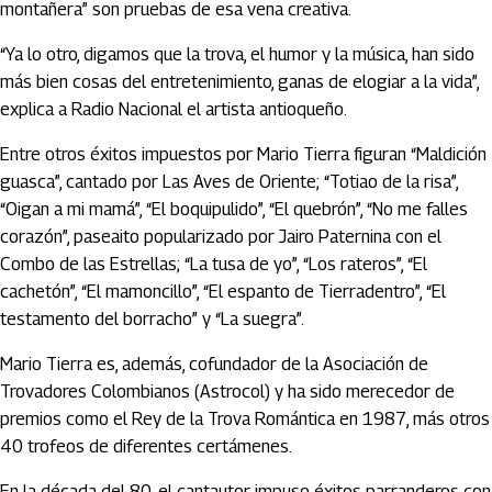
montañera” son pruebas de esa vena creativa.
“Ya lo otro, digamos que la trova, el humor y la música, han sido
más bien cosas del entretenimiento, ganas de elogiar a la vida”,
explica a Radio Nacional el artista antioqueño.
Entre otros éxitos impuestos por Mario Tierra figuran “Maldición
guasca”, cantado por Las Aves de Oriente; “Totiao de la risa”,
“Oigan a mi mamá”, “El boquipulido”, “El quebrón”, “No me falles
corazón”, paseaito popularizado por Jairo Paternina con el
Combo de las Estrellas; “La tusa de yo”, “Los rateros”, “El
cachetón”, “El mamoncillo”, “El espanto de Tierradentro”, “El
testamento del borracho” y “La suegra”.
Mario Tierra es, además, cofundador de la Asociación de
Trovadores Colombianos (Astrocol) y ha sido merecedor de
premios como el Rey de la Trova Romántica en 1987, más otros
40 trofeos de diferentes certámenes.
En la década del 80, el cantautor impuso éxitos parranderos con