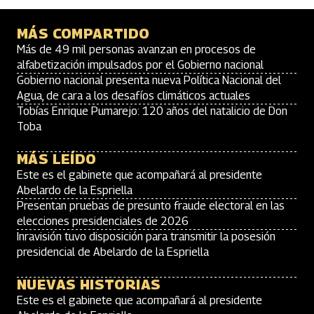
MÁS COMPARTIDO
Más de 49 mil personas avanzan en procesos de
alfabetización impulsados por el Gobierno nacional
Gobierno nacional presenta nueva Política Nacional del
Agua, de cara a los desafíos climáticos actuales
Tobías Enrique Pumarejo: 120 años del natalicio de Don
Toba
MÁS LEÍDO
Este es el gabinete que acompañará al presidente
Abelardo de la Espriella
Presentan pruebas de presunto fraude electoral en las
elecciones presidenciales de 2026
Inravisión tuvo disposición para transmitir la posesión
presidencial de Abelardo de la Espriella
NUEVAS HISTORIAS
Este es el gabinete que acompañará al presidente