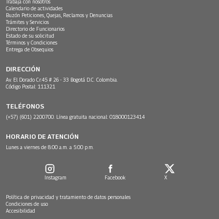
Trabaja con nosotros
Calendario de actividades
Buzón Peticiones, Quejas, Reclamos y Denuncias
Trámites y Servicios
Directorio de Funcionarios
Estado de su solicitud
Términos y Condiciones
Entrega de Obsequios
DIRECCIÓN
Av. El Dorado Cr.45 # 26 - 33 Bogotá D.C. Colombia.
Código Postal: 111321
TELÉFONOS
(+57) (601) 2200700. Línea gratuita nacional: 018000123414
HORARIO DE ATENCIÓN
Lunes a viernes de 8:00 a.m. a 5:00 p.m.
Instagram
Facebook
X
Política de privacidad y tratamiento de datos personales
Condiciones de uso
Accesibilidad