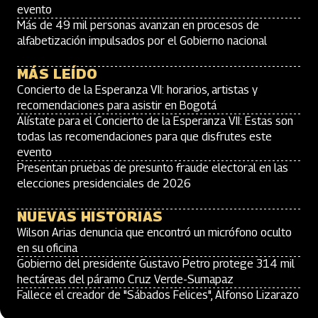
evento
Más de 49 mil personas avanzan en procesos de
alfabetización impulsados por el Gobierno nacional
MÁS LEÍDO
Concierto de la Esperanza VII: horarios, artistas y
recomendaciones para asistir en Bogotá
Alístate para el Concierto de la Esperanza VII: Estas son
todas las recomendaciones para que disfrutes este
evento
Presentan pruebas de presunto fraude electoral en las
elecciones presidenciales de 2026
NUEVAS HISTORIAS
Wilson Arias denuncia que encontró un micrófono oculto
en su oficina
Gobierno del presidente Gustavo Petro protege 314 mil
hectáreas del páramo Cruz Verde-Sumapaz
Fallece el creador de "Sábados Felices", Alfonso Lizarazo