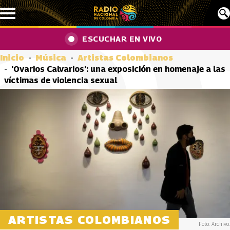
Pasar al contenido principal
ESCUCHAR EN VIVO
Inicio
Música
Artistas Colombianos
'Ovarios Calvarios': una exposición en homenaje a las
víctimas de violencia sexual
ARTISTAS COLOMBIANOS
Foto: Archivo.