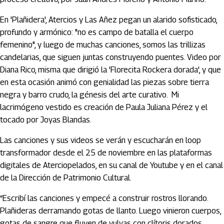
En 'Plañidera', Atercios y Las Añez pegan un alarido sofisticado,
profundo y armónico: "no es campo de batalla el cuerpo
femenino", y luego de muchas canciones, somos las trillizas
candelarias, que siguen juntas construyendo puentes. Video por
Diana Rico, misma que dirigió la 'Florecita Rockera dorada', y que
en esta ocasión animó con genialidad las piezas sobre tierra
negra y barro crudo, la génesis del arte curativo. Mi
lacrimógeno vestido es creación de Paula Juliana Pérez y el
tocado por Joyas Blandas.
Las canciones y sus videos se verán y escucharán en loop
transformador desde el 25 de noviembre en las plataformas
digitales de Aterciopelados, en su canal de Youtube y en el canal
de la Dirección de Patrimonio Cultural.
“Escribí las canciones y empecé a construir rostros llorando.
Plañideras derramando gotas de llanto. Luego vinieron cuerpos,
gotas de sangre que fluyen de vulvas con clítoris dorados,