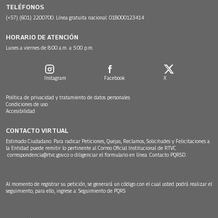
TELÉFONOS
(+57) (601) 2200700. Línea gratuita nacional: 018000123414
HORARIO DE ATENCIÓN
Lunes a viernes de 8:00 a.m. a 5:00 p.m.
Instagram
Facebook
X
Política de privacidad y tratamiento de datos personales
Condiciones de uso
Accesibilidad
CONTACTO VIRTUAL
Estimado Ciudadano: Para radicar Peticiones, Quejas, Reclamos, Solicitudes y Felicitaciones a
la Entidad puede remitir lo pertinente al Correo Oficial Institucional de RTVC
correspondencia@rtvc.gov.co
o diligenciar el formulario en línea:
Contacto PQRSD.
Al momento de registrar su petición, se generará un código con el cual usted podrá realizar el
seguimiento, para ello, ingrese a:
Seguimiento de PQRS