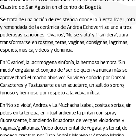
Claustro de San Agustín en el centro de Bogotá.
Se trata de una acción de resistencia donde la fuerza frágil, rota
y remendada de la cerámica de Andrea Echeverri se une a tres
poderosas canciones, ‘Ovarios’, ‘No se viola’ y ‘Plañidera’, para
transformarse en rostros, tetas, vaginas, consignas, lágrimas,
espejos, música, videos y denuncia.
En 'Ovarios', la lacrimógena sinfonía, la hermosa hembra 'Sin
miedo' engalana el conjuro de "ser de quien ya nunca más se
aprovechará el macho abusivo". Su video soñado por Dorsal
Caracteres y Tastuanarte es un aquelarre, un aullido sororo,
furioso y hermoso por respeto a la vulva mítica.
En 'No se viola', Andrea y La Muchacha Isabel, cositas serias, sin
pelos en la lengua, en ritual ardiente la pintan con spray
fluorescente, blandiendo licuadoras de vergas violadoras y
vaginas/guillotinas. Video documental de fogata y stencil, de
proceso creativo, por Juan Andrés Moreno y Antonio Mariño.