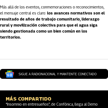
Más allá de los eventos, conmemoraciones o reconocimientos,
el mensaje central es claro:
los avances normativos son el
resultado de años de trabajo comunitario, liderazgo
rural y movilización colectiva para que el agua siga
siendo gestionada como un bien común en los
territorios.
Artículos Player
SIGUE A RADIONACIONAL Y MANTENTE CONECTADO
MÁS COMPARTIDO
“Insomnio en entresueños”, de Confónica, llega al Demo