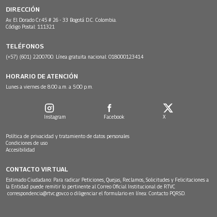
DIRECCIÓN
Av. El Dorado Cr.45 # 26 - 33 Bogotá D.C. Colombia.
Código Postal: 111321
TELÉFONOS
(+57) (601) 2200700. Línea gratuita nacional: 018000123414
HORARIO DE ATENCIÓN
Lunes a viernes de 8:00 a.m. a 5:00 p.m.
Instagram
Facebook
X
Política de privacidad y tratamiento de datos personales
Condiciones de uso
Accesibilidad
CONTACTO VIRTUAL
Estimado Ciudadano: Para radicar Peticiones, Quejas, Reclamos, Solicitudes y Felicitaciones a
la Entidad puede remitir lo pertinente al Correo Oficial Institucional de RTVC
correspondencia@rtvc.gov.co
o diligenciar el formulario en línea:
Contacto PQRSD.