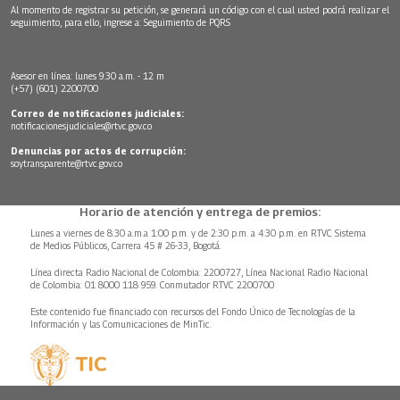
Al momento de registrar su petición, se generará un código con el cual usted podrá realizar el
seguimiento, para ello, ingrese a:
Seguimiento de PQRS
Asesor en línea: lunes 9:30 a.m. - 12 m
(+57) (601) 2200700
Correo de notificaciones judiciales:
notificacionesjudiciales@rtvc.gov.co
Denuncias por actos de corrupción:
soytransparente@rtvc.gov.co
Horario de atención y entrega de premios:
Lunes a viernes de 8:30 a.m.a 1:00 p.m. y de 2:30 p.m. a 4:30 p.m. en RTVC Sistema
de Medios Públicos, Carrera 45 # 26-33, Bogotá.
Línea directa Radio Nacional de Colombia: 2200727, Línea Nacional Radio Nacional
de Colombia: 01 8000 118 959. Conmutador RTVC 2200700
Este contenido fue financiado con recursos del Fondo Único de Tecnologías de la
Información y las Comunicaciones de MinTic.