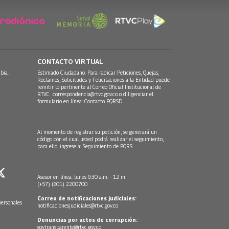
CONTACTO VIRTUAL
bia.
Estimado Ciudadano: Para radicar Peticiones, Quejas,
Reclamos, Solicitudes y Felicitaciones a la Entidad puede
remitir lo pertinente al Correo Oficial Institucional de
RTVC
correspondencia@rtvc.gov.co
o diligenciar el
formulario en línea:
Contacto PQRSD.
Al momento de registrar su petición, se generará un
código con el cual usted podrá realizar el seguimiento,
para ello, ingrese a:
Seguimiento de PQRS
Asesor en línea: lunes 9:30 a.m. - 12 m
(+57) (601) 2200700
Correo de notificaciones judiciales:
personales
notificacionesjudiciales@rtvc.gov.co
Denuncias por actos de corrupción:
soytransparente@rtvc.gov.co