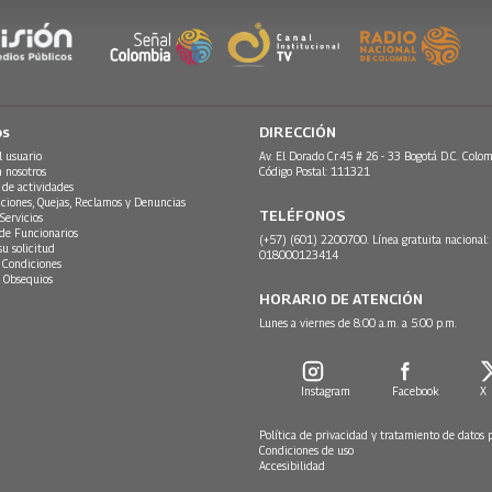
os
DIRECCIÓN
l usuario
Av. El Dorado Cr.45 # 26 - 33 Bogotá D.C. Colom
n nosotros
Código Postal: 111321
 de actividades
ciones, Quejas, Reclamos y Denuncias
TELÉFONOS
Servicios
 de Funcionarios
(+57) (601) 2200700. Línea gratuita nacional:
su solicitud
018000123414
 Condiciones
 Obsequios
HORARIO DE ATENCIÓN
Lunes a viernes de 8:00 a.m. a 5:00 p.m.
Instagram
Facebook
X
Política de privacidad y tratamiento de datos 
Condiciones de uso
Accesibilidad