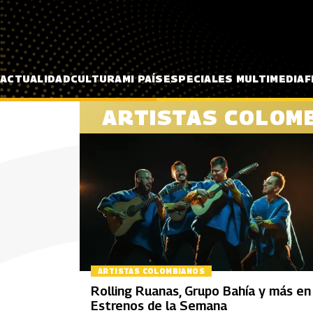
Pasar al contenido principal
ACTUALIDAD
CULTURA
MI PAÍS
ESPECIALES MULTIMEDIA
F
ARTISTAS COLOM
ARTISTAS COLOMBIANOS
Rolling Ruanas, Grupo Bahía y más en
Estrenos de la Semana