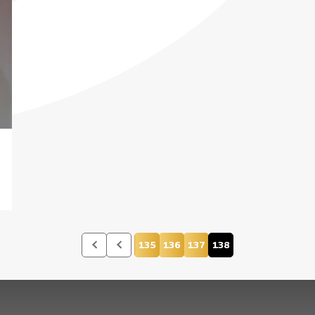
135
136
137
138
Página
Página
Página
Página actual