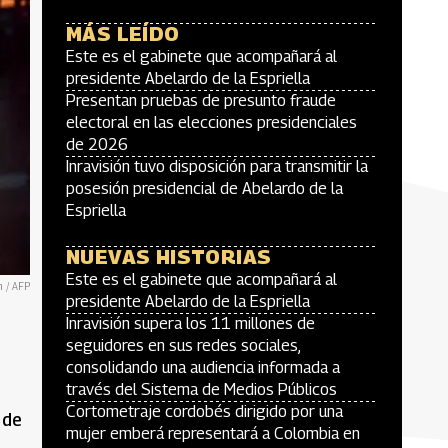
MÁS LEÍDO
Este es el gabinete que acompañará al
presidente Abelardo de la Espriella
Presentan pruebas de presunto fraude
electoral en las elecciones presidenciales
de 2026
Inravisión tuvo disposición para transmitir la
posesión presidencial de Abelardo de la
Espriella
NUEVAS HISTORIAS
Este es el gabinete que acompañará al
n / AFP
presidente Abelardo de la Espriella
Inravisión supera los 11 millones de
seguidores en sus redes sociales,
consolidando una audiencia informada a
través del Sistema de Medios Públicos
Cortometraje cordobés dirigido por una
 de
mujer emberá representará a Colombia en