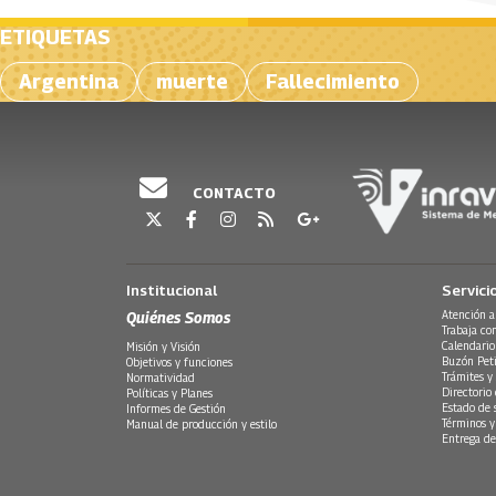
ETIQUETAS
Argentina
muerte
Fallecimiento
CONTACTO
Institucional
Servici
Quiénes Somos
Atención a
Trabaja co
Calendario
Misión y Visión
Buzón Peti
Objetivos y funciones
Trámites y 
Normatividad
Directorio
Políticas y Planes
Estado de 
Informes de Gestión
Términos y
Manual de producción y estilo
Entrega de