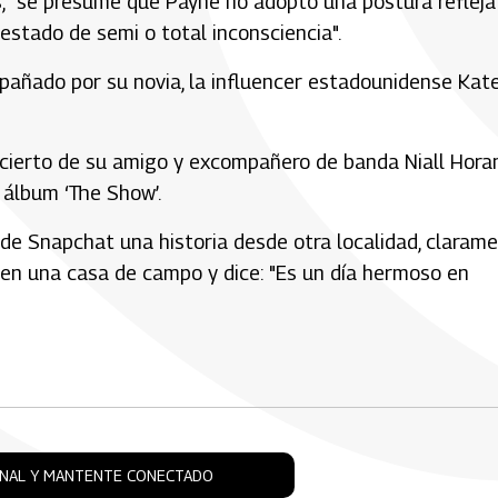
es, "se presume que Payne no adoptó una postura refleja
estado de semi o total inconsciencia".
añado por su novia, la influencer estadounidense Kat
ncierto de su amigo y excompañero de banda Niall Horan
álbum ‘The Show’.
de Snapchat una historia desde otra localidad, claram
 en una casa de campo y dice: "Es un día hermoso en
ONAL Y MANTENTE CONECTADO