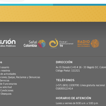
os
DIRECCIÓN
l usuario
Av. El Dorado Cr.45 # 26 - 33 Bogotá D.C. Colom
n nosotros
Código Postal: 111321
 de actividades
ciones, Quejas, Reclamos y Denuncias
TELÉFONOS
Servicios
 de Funcionarios
(+57) (601) 2200700. Línea gratuita nacional:
su solicitud
018000123414
 Condiciones
 Obsequios
HORARIO DE ATENCIÓN
Lunes a viernes de 8:00 a.m. a 5:00 p.m.