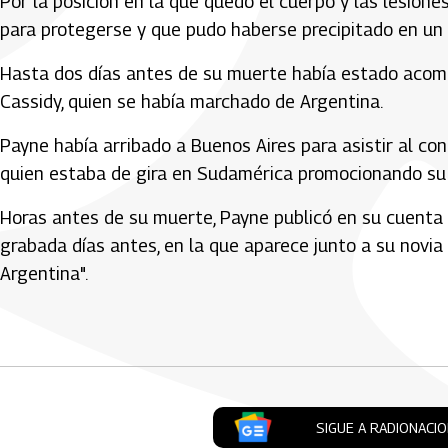
Por la posición en la que quedó el cuerpo y las lesion
para protegerse y que pudo haberse precipitado en un 
Hasta dos días antes de su muerte había estado acomp
Cassidy, quien se había marchado de Argentina.
Payne había arribado a Buenos Aires para asistir al co
quien estaba de gira en Sudamérica promocionando su 
Horas antes de su muerte, Payne publicó en su cuenta 
grabada días antes, en la que aparece junto a su novia
Argentina".
Artículos Player
SIGUE A RADIONACI