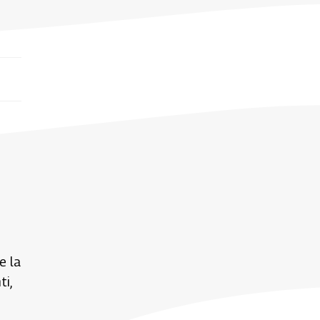
e la
i,