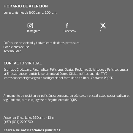
HORARIO DE ATENCIÓN
Lunes a viernes de 8:00 a.m. a 5:00 p.m.
Instagram
Facebook
X
Política de privacidad y tratamiento de datos personales
Condiciones de uso
Accesibilidad
CONTACTO VIRTUAL
Estimado Ciudadano: Para radicar Peticiones, Quejas, Reclamos, Solicitudes y Felicitaciones a
la Entidad puede remitir lo pertinente al Correo Oficial Institucional de RTVC
correspondencia@rtvc.gov.co
o diligenciar el formulario en línea:
Contacto PQRSD.
Al momento de registrar su petición, se generará un código con el cual usted podrá realizar el
seguimiento, para ello, ingrese a:
Seguimiento de PQRS
Asesor en línea: lunes 9:30 a.m. - 12 m
(+57) (601) 2200700
Correo de notificaciones judiciales: