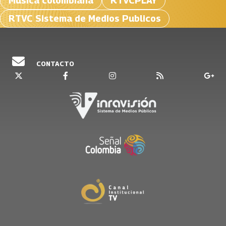
Música colombiana
RTVCPLAY
RTVC Sistema de Medios Publicos
CONTACTO