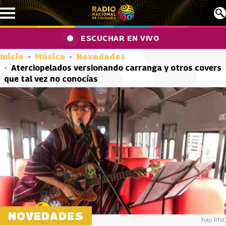
Pasar al contenido principal
ESCUCHAR EN VIVO
Inicio
Música
Novedades
Aterciopelados versionando carranga y otros covers
que tal vez no conocías
NOVEDADES
Foto: RTVC