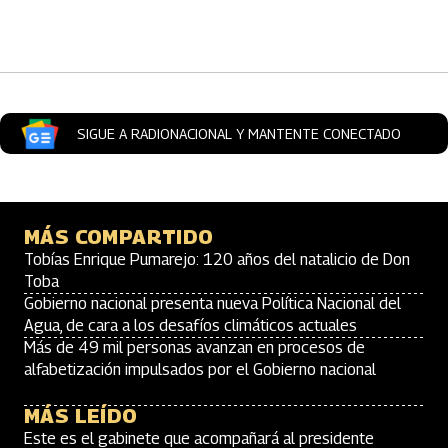
Artículos Player
SIGUE A RADIONACIONAL Y MANTENTE CONECTADO
MÁS COMPARTIDO
Tobías Enrique Pumarejo: 120 años del natalicio de Don
Toba
Gobierno nacional presenta nueva Política Nacional del
Agua, de cara a los desafíos climáticos actuales
Más de 49 mil personas avanzan en procesos de
alfabetización impulsados por el Gobierno nacional
MÁS LEÍDO
Este es el gabinete que acompañará al presidente