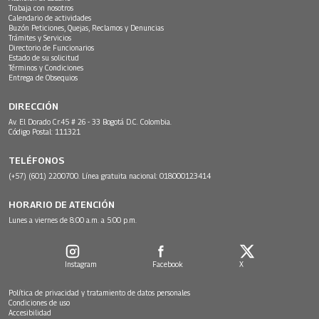
Trabaja con nosotros
Calendario de actividades
Buzón Peticiones, Quejas, Reclamos y Denuncias
Trámites y Servicios
Directorio de Funcionarios
Estado de su solicitud
Términos y Condiciones
Entrega de Obsequios
DIRECCIÓN
Av. El Dorado Cr.45 # 26 - 33 Bogotá D.C. Colombia.
Código Postal: 111321
TELÉFONOS
(+57) (601) 2200700. Línea gratuita nacional: 018000123414
HORARIO DE ATENCIÓN
Lunes a viernes de 8:00 a.m. a 5:00 p.m.
Instagram
Facebook
X
Política de privacidad y tratamiento de datos personales
Condiciones de uso
Accesibilidad