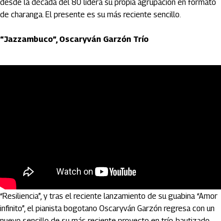
desde la década del 80 lidera su propia agrupación en formato
de charanga. El presente es su más reciente sencillo.
“Jazzambuco”, Oscaryván Garzón Trío
Después de su mezcla entre jazz y golpe llanero en el sencillo
“Resiliencia”, y tras el reciente lanzamiento de su guabina “Amor
infinito”, el pianista bogotano Oscaryván Garzón regresa con un
nuevo sencillo de su más reciente proyecto en trío, bautizado