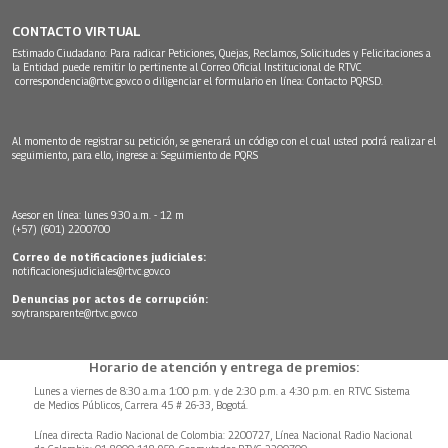
CONTACTO VIRTUAL
Estimado Ciudadano: Para radicar Peticiones, Quejas, Reclamos, Solicitudes y Felicitaciones a
la Entidad puede remitir lo pertinente al Correo Oficial Institucional de RTVC
correspondencia@rtvc.gov.co
o diligenciar el formulario en línea:
Contacto PQRSD.
Al momento de registrar su petición, se generará un código con el cual usted podrá realizar el
seguimiento, para ello, ingrese a:
Seguimiento de PQRS
Asesor en línea: lunes 9:30 a.m. - 12 m
(+57) (601) 2200700
Correo de notificaciones judiciales:
notificacionesjudiciales@rtvc.gov.co
Denuncias por actos de corrupción:
soytransparente@rtvc.gov.co
Horario de atención y entrega de premios:
Lunes a viernes de 8:30 a.m.a 1:00 p.m. y de 2:30 p.m. a 4:30 p.m. en RTVC Sistema
de Medios Públicos, Carrera 45 # 26-33, Bogotá.
Línea directa Radio Nacional de Colombia: 2200727, Línea Nacional Radio Nacional