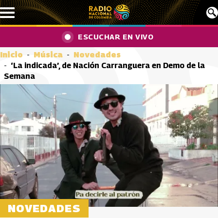
Pasar al contenido principal
ESCUCHAR EN VIVO
Inicio
Música
Novedades
‘La indicada’, de Nación Carranguera en Demo de la
Semana
NOVEDADES