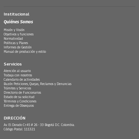
Institucional
Quiénes Somos
Misión y Visión
Objetivos y funciones
Normatividad
Políticas y Planes
Informes de Gestión
Manual de producción y estilo
Servicios
Atención al usuario
Trabaja con nosotros
Calendario de actividades
Buzón Peticiones, Quejas, Reclamos y Denuncias
Trámites y Servicios
Directorio de Funcionarios
Estado de su solicitud
Términos y Condiciones
Entrega de Obsequios
DIRECCIÓN
Av. El Dorado Cr.45 # 26 - 33 Bogotá D.C. Colombia.
Código Postal: 111321