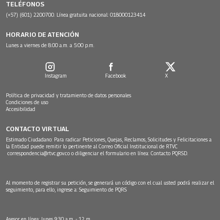
TELÉFONOS
(+57) (601) 2200700. Línea gratuita nacional: 018000123414
HORARIO DE ATENCIÓN
Lunes a viernes de 8:00 a.m. a 5:00 p.m.
Instagram
Facebook
X
Política de privacidad y tratamiento de datos personales
Condiciones de uso
Accesibilidad
CONTACTO VIRTUAL
Estimado Ciudadano: Para radicar Peticiones, Quejas, Reclamos, Solicitudes y Felicitaciones a
la Entidad puede remitir lo pertinente al Correo Oficial Institucional de RTVC
correspondencia@rtvc.gov.co
o diligenciar el formulario en línea:
Contacto PQRSD.
Al momento de registrar su petición, se generará un código con el cual usted podrá realizar el
seguimiento, para ello, ingrese a:
Seguimiento de PQRS
Asesor en línea: lunes 9:30 a.m. - 12 m