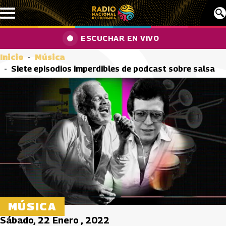
Pasar al contenido principal
ESCUCHAR EN VIVO
Inicio
Música
Siete episodios imperdibles de podcast sobre salsa
MÚSICA
Sábado, 22 Enero , 2022