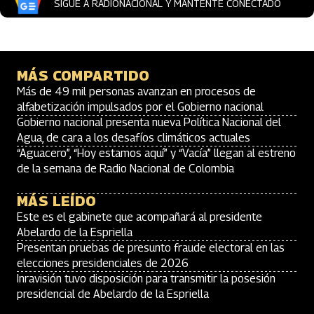
SIGUE A RADIONACIONAL Y MANTENTE CONECTADO
MÁS COMPARTIDO
Más de 49 mil personas avanzan en procesos de
alfabetización impulsados por el Gobierno nacional
Gobierno nacional presenta nueva Política Nacional del
Agua, de cara a los desafíos climáticos actuales
“Aguacero”, “Hoy estamos aquí” y “Vacía” llegan al estreno
de la semana de Radio Nacional de Colombia
MÁS LEÍDO
Este es el gabinete que acompañará al presidente
Abelardo de la Espriella
Presentan pruebas de presunto fraude electoral en las
elecciones presidenciales de 2026
Inravisión tuvo disposición para transmitir la posesión
presidencial de Abelardo de la Espriella