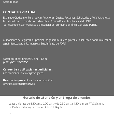
Accesibilidad
CONTACTO VIRTUAL
Estimado Ciudadano: Para radicar Peticiones, Quejas, Reclamos, Solicitudes y Felicitaciones a
la Entidad puede remitir lo pertinente al Correo Oficial Institucional de RTVC
correspondencia@rtvc.gov.co
o diligenciar el formulario en línea:
Contacto PQRSD.
Al momento de registrar su petición, se generará un código con el cual usted podrá realizar el
seguimiento, para ello, ingrese a:
Seguimiento de PQRS
Asesor en línea: lunes 9:30 a.m. - 12 m
(+57) (601) 2200700
Correo de notificaciones judiciales:
notificacionesjudiciales@rtvc.gov.co
Denuncias por actos de corrupción:
soytransparente@rtvc.gov.co
Horario de atención y entrega de premios:
Lunes a viernes de 8:30 a.m.a 1:00 p.m. y de 2:30 p.m. a 4:30 p.m. en RTVC Sistema
de Medios Públicos, Carrera 45 # 26-33, Bogotá.