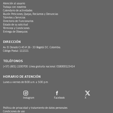
Atención al usuario
Trabaja con nosotros
Calendario de actividades
Buzón Peticiones, Quejas, Reclamos y Denuncias
Trámites y Servicios
Directorio de Funcionarios
Estado de su solicitud
Términos y Condiciones
Entrega de Obsequios
DIRECCIÓN
Av. El Dorado Cr.45 # 26 - 33 Bogotá D.C. Colombia.
Código Postal: 111321
TELÉFONOS
(+57) (601) 2200700. Línea gratuita nacional: 018000123414
HORARIO DE ATENCIÓN
Lunes a viernes de 8:00 a.m. a 5:00 p.m.
Instagram
Facebook
X
Política de privacidad y tratamiento de datos personales
Condiciones de uso