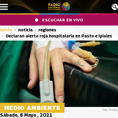
Pasar al contenido principal
ESCUCHAR EN VIVO
Inicio
noticia
regiones
Declaran alerta roja hospitalaria en Pasto e Ipiales
MEDIO AMBIENTE
Foto: Pixabay.
Sábado, 8 Mayo , 2021