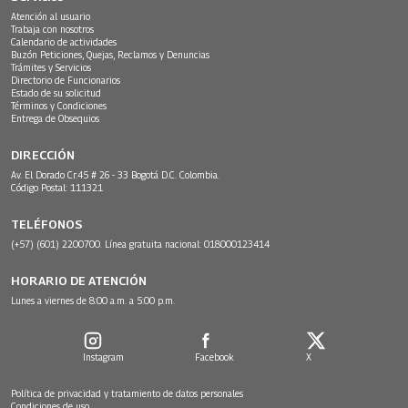
Atención al usuario
Trabaja con nosotros
Calendario de actividades
Buzón Peticiones, Quejas, Reclamos y Denuncias
Trámites y Servicios
Directorio de Funcionarios
Estado de su solicitud
Términos y Condiciones
Entrega de Obsequios
DIRECCIÓN
Av. El Dorado Cr.45 # 26 - 33 Bogotá D.C. Colombia.
Código Postal: 111321
TELÉFONOS
(+57) (601) 2200700. Línea gratuita nacional: 018000123414
HORARIO DE ATENCIÓN
Lunes a viernes de 8:00 a.m. a 5:00 p.m.
Instagram
Facebook
X
Política de privacidad y tratamiento de datos personales
Condiciones de uso