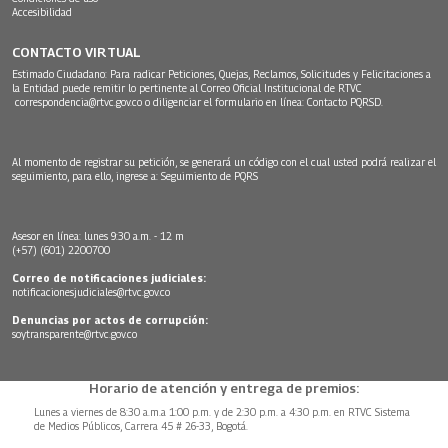
Accesibilidad
CONTACTO VIRTUAL
Estimado Ciudadano: Para radicar Peticiones, Quejas, Reclamos, Solicitudes y Felicitaciones a
la Entidad puede remitir lo pertinente al Correo Oficial Institucional de RTVC
correspondencia@rtvc.gov.co
o diligenciar el formulario en línea:
Contacto PQRSD.
Al momento de registrar su petición, se generará un código con el cual usted podrá realizar el
seguimiento, para ello, ingrese a:
Seguimiento de PQRS
Asesor en línea: lunes 9:30 a.m. - 12 m
(+57) (601) 2200700
Correo de notificaciones judiciales:
notificacionesjudiciales@rtvc.gov.co
Denuncias por actos de corrupción:
soytransparente@rtvc.gov.co
Horario de atención y entrega de premios:
Lunes a viernes de 8:30 a.m.a 1:00 p.m. y de 2:30 p.m. a 4:30 p.m. en RTVC Sistema
de Medios Públicos, Carrera 45 # 26-33, Bogotá.