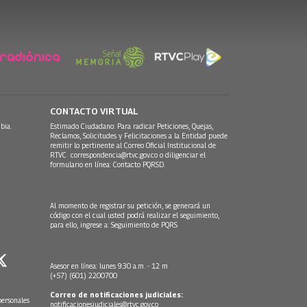
CONTACTO VIRTUAL
bia.
Estimado Ciudadano: Para radicar Peticiones, Quejas,
Reclamos, Solicitudes y Felicitaciones a la Entidad puede
remitir lo pertinente al Correo Oficial Institucional de
RTVC
correspondencia@rtvc.gov.co
o diligenciar el
formulario en línea:
Contacto PQRSD.
Al momento de registrar su petición, se generará un
código con el cual usted podrá realizar el seguimiento,
para ello, ingrese a:
Seguimiento de PQRS
Asesor en línea: lunes 9:30 a.m. - 12 m
(+57) (601) 2200700
Correo de notificaciones judiciales:
personales
notificacionesjudiciales@rtvc.gov.co