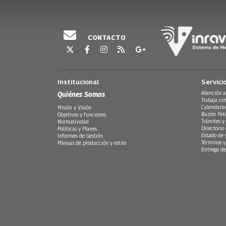
CONTACTO
Institucional
Servici
Quiénes Somos
Atención a
Trabaja co
Calendario
Misión y Visión
Buzón Peti
Objetivos y funciones
Trámites y 
Normatividad
Directorio
Políticas y Planes
Estado de 
Informes de Gestión
Términos y
Manual de producción y estilo
Entrega de