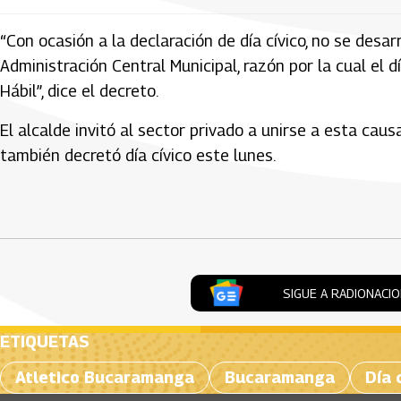
“Con ocasión a la declaración de día cívico, no se desarr
Administración Central Municipal, razón por la cual el
Hábil”, dice el decreto.
El alcalde invitó al sector privado a unirse a esta caus
también decretó día cívico este lunes.
Artículos Player
SIGUE A RADIONACI
ETIQUETAS
Atletico Bucaramanga
Bucaramanga
Día 