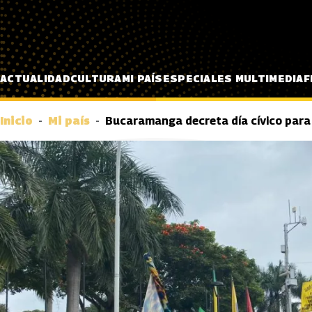
Pasar al contenido principal
ACTUALIDAD
CULTURA
MI PAÍS
ESPECIALES MULTIMEDIA
F
Inicio
Mi país
Bucaramanga decreta día cívico para 