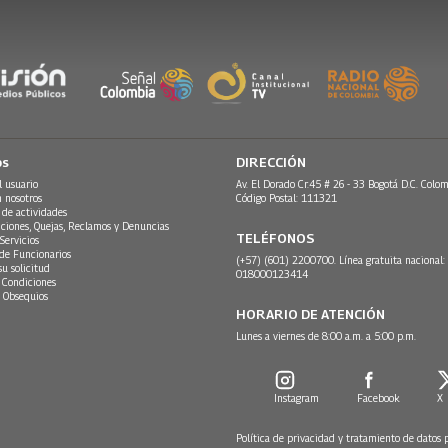
os
DIRECCIÓN
l usuario
Av. El Dorado Cr.45 # 26 - 33 Bogotá D.C. Colom
n nosotros
Código Postal: 111321
 de actividades
ciones, Quejas, Reclamos y Denuncias
TELÉFONOS
Servicios
 de Funcionarios
(+57) (601) 2200700. Línea gratuita nacional:
su solicitud
018000123414
 Condiciones
 Obsequios
HORARIO DE ATENCIÓN
Lunes a viernes de 8:00 a.m. a 5:00 p.m.
Instagram
Facebook
X
Política de privacidad y tratamiento de datos 