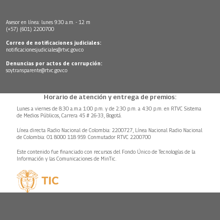
Asesor en línea: lunes 9:30 a.m. - 12 m
(+57) (601) 2200700
Correo de notificaciones judiciales:
notificacionesjudiciales@rtvc.gov.co
Denuncias por actos de corrupción:
soytransparente@rtvc.gov.co
Horario de atención y entrega de premios:
Lunes a viernes de 8:30 a.m.a 1:00 p.m. y de 2:30 p.m. a 4:30 p.m. en RTVC Sistema
de Medios Públicos, Carrera 45 # 26-33, Bogotá.
Línea directa Radio Nacional de Colombia: 2200727, Línea Nacional Radio Nacional
de Colombia: 01 8000 118 959. Conmutador RTVC 2200700
Este contenido fue financiado con recursos del Fondo Único de Tecnologías de la
Información y las Comunicaciones de MinTic.