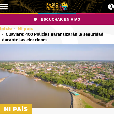
Pasar al contenido principal
ESCUCHAR EN VIVO
Inicio
Mi país
Guaviare: 400 Policías garantizarán la seguridad
durante las elecciones
MI PAÍS