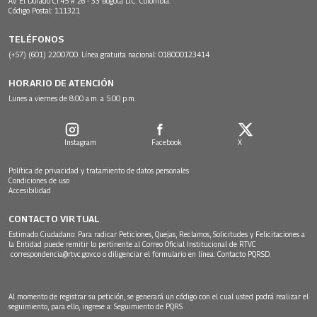
Av. El Dorado Cr.45 # 26 - 33 Bogotá D.C. Colombia.
Código Postal: 111321
TELÉFONOS
(+57) (601) 2200700. Línea gratuita nacional: 018000123414
HORARIO DE ATENCIÓN
Lunes a viernes de 8:00 a.m. a 5:00 p.m.
Instagram
Facebook
X
Política de privacidad y tratamiento de datos personales
Condiciones de uso
Accesibilidad
CONTACTO VIRTUAL
Estimado Ciudadano: Para radicar Peticiones, Quejas, Reclamos, Solicitudes y Felicitaciones a
la Entidad puede remitir lo pertinente al Correo Oficial Institucional de RTVC
correspondencia@rtvc.gov.co
o diligenciar el formulario en línea:
Contacto PQRSD.
Al momento de registrar su petición, se generará un código con el cual usted podrá realizar el
seguimiento, para ello, ingrese a:
Seguimiento de PQRS