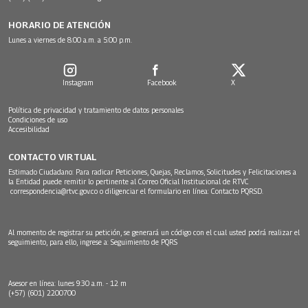
HORARIO DE ATENCIÓN
Lunes a viernes de 8:00 a.m. a 5:00 p.m.
Instagram
Facebook
X
Política de privacidad y tratamiento de datos personales
Condiciones de uso
Accesibilidad
CONTACTO VIRTUAL
Estimado Ciudadano: Para radicar Peticiones, Quejas, Reclamos, Solicitudes y Felicitaciones a
la Entidad puede remitir lo pertinente al Correo Oficial Institucional de RTVC
correspondencia@rtvc.gov.co
o diligenciar el formulario en línea:
Contacto PQRSD.
Al momento de registrar su petición, se generará un código con el cual usted podrá realizar el
seguimiento, para ello, ingrese a:
Seguimiento de PQRS
Asesor en línea: lunes 9:30 a.m. - 12 m
(+57) (601) 2200700