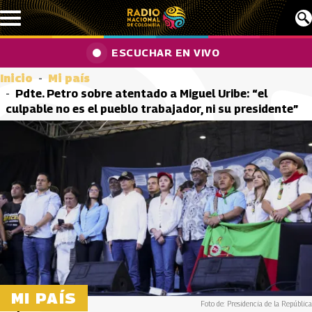
Pasar al contenido principal
ESCUCHAR EN VIVO
Inicio
Mi país
Pdte. Petro sobre atentado a Miguel Uribe: “el
culpable no es el pueblo trabajador, ni su presidente”
MI PAÍS
Foto de: Presidencia de la República