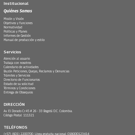
Institucional
Quiénes Somos
Misión y Visión
Objetivos y funciones
Normatividad
Políticas y Planes
Informes de Gestión
Manual de producción y estilo
Servicios
Atención al usuario
Trabaja con nosotros
Calendario de actividades
Buzón Peticiones, Quejas, Reclamos y Denuncias
Trámites y Servicios
Directorio de Funcionarios
Estado de su solicitud
Términos y Condiciones
Entrega de Obsequios
DIRECCIÓN
Av. El Dorado Cr.45 # 26 - 33 Bogotá D.C. Colombia.
Código Postal: 111321
TELÉFONOS
(+57) (601) 2200700. Línea gratuita nacional: 018000123414