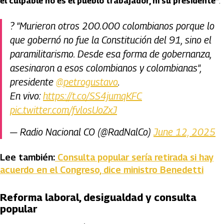
el culpable no es el pueblo trabajador, ni su presidente”
.
?️ "Murieron otros 200.000 colombianos porque lo
que gobernó no fue la Constitución del 91, sino el
paramilitarismo. Desde esa forma de gobernanza,
asesinaron a esos colombianos y colombianas",
presidente
@petrogustavo
.
En vivo:
https://t.co/SS4jumqKFC
pic.twitter.com/fvlosUoZxJ
— Radio Nacional CO (@RadNalCo)
June 12, 2025
Lee también:
Consulta popular sería retirada si hay
acuerdo en el Congreso, dice ministro Benedetti
Reforma laboral, desigualdad y consulta
popular