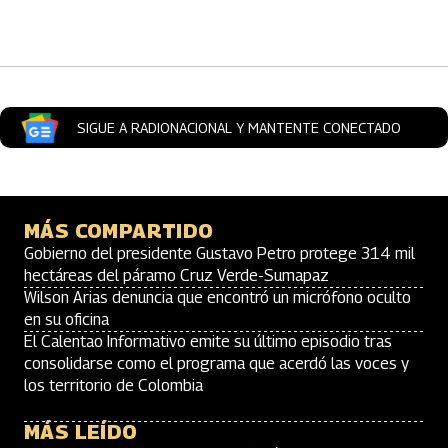
Artículos Player
SIGUE A RADIONACIONAL Y MANTENTE CONECTADO
MÁS COMPARTIDO
Gobierno del presidente Gustavo Petro protege 314 mil
hectáreas del páramo Cruz Verde-Sumapaz
Wilson Arias denuncia que encontró un micrófono oculto
en su oficina
El Calentao Informativo emite su último episodio tras
consolidarse como el programa que acerdó las voces y
los territorio de Colombia
MÁS LEÍDO