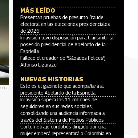
MÁS LEÍDO
Presentan pruebas de presunto fraude
electoral en las elecciones presidenciales
de 2026
Inravisión tuvo disposición para transmitir la
posesión presidencial de Abelardo de la
Espriella
Fallece el creador de "Sábados Felices",
Alfonso Lizarazo
NUEVAS HISTORIAS
Este es el gabinete que acompañará al
 / AFP
presidente Abelardo de la Espriella
Inravisión supera los 11 millones de
seguidores en sus redes sociales,
consolidando una audiencia informada a
través del Sistema de Medios Públicos
Cortometraje cordobés dirigido por una
mujer emberá representará a Colombia en