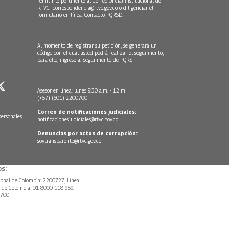
remitir lo pertinente al Correo Oficial Institucional de
RTVC
correspondencia@rtvc.gov.co
o diligenciar el
formulario en línea:
Contacto PQRSD.
Al momento de registrar su petición, se generará un
código con el cual usted podrá realizar el seguimiento,
para ello, ingrese a:
Seguimiento de PQRS
Asesor en línea: lunes 9:30 a.m. - 12 m
(+57) (601) 2200700
Correo de notificaciones judiciales:
personales
notificacionesjudiciales@rtvc.gov.co
Denuncias por actos de corrupción:
soytransparente@rtvc.gov.co
s:
ional de Colombia: 2200727, Línea
l de Colombia: 01 8000 118 959.
0700