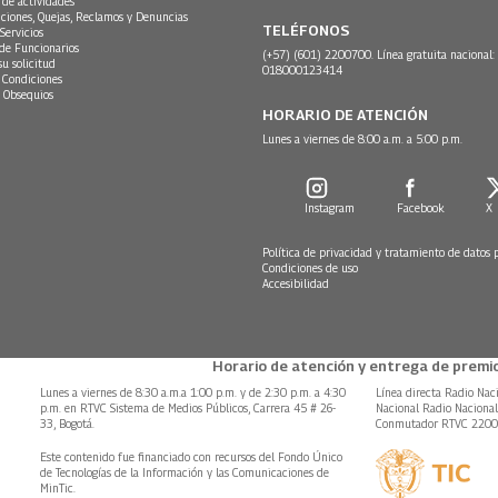
 de actividades
ciones, Quejas, Reclamos y Denuncias
TELÉFONOS
Servicios
 de Funcionarios
(+57) (601) 2200700. Línea gratuita nacional:
su solicitud
018000123414
 Condiciones
 Obsequios
HORARIO DE ATENCIÓN
Lunes a viernes de 8:00 a.m. a 5:00 p.m.
Instagram
Facebook
X
Política de privacidad y tratamiento de datos 
Condiciones de uso
Accesibilidad
Horario de atención y entrega de premio
Lunes a viernes de 8:30 a.m.a 1:00 p.m. y de 2:30 p.m. a 4:30
Línea directa Radio Nac
p.m. en RTVC Sistema de Medios Públicos, Carrera 45 # 26-
Nacional Radio Naciona
33, Bogotá.
Conmutador RTVC 220
Este contenido fue financiado con recursos del Fondo Único
de Tecnologías de la Información y las Comunicaciones de
MinTic.