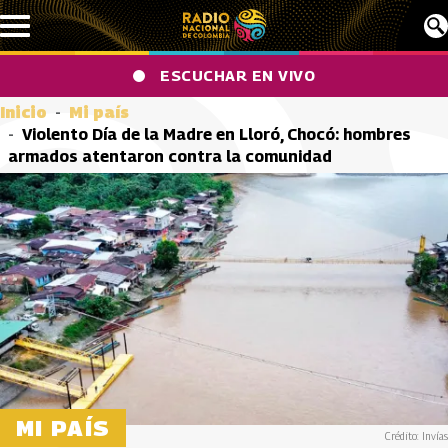
Pasar al contenido principal
ESCUCHAR EN VIVO
Inicio
Mi país
Violento Día de la Madre en Lloró, Chocó: hombres
armados atentaron contra la comunidad
MI PAÍS
Crédito: Invías