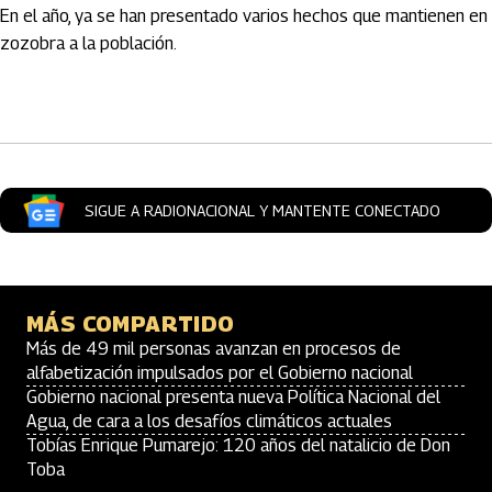
En el año, ya se han presentado varios hechos que mantienen en
zozobra a la población.
Artículos Player
SIGUE A RADIONACIONAL Y MANTENTE CONECTADO
MÁS COMPARTIDO
Más de 49 mil personas avanzan en procesos de
alfabetización impulsados por el Gobierno nacional
Gobierno nacional presenta nueva Política Nacional del
Agua, de cara a los desafíos climáticos actuales
Tobías Enrique Pumarejo: 120 años del natalicio de Don
Toba