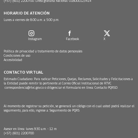
(+57) (601) 2200700. Línea gratuita nacional: 018000123414
HORARIO DE ATENCIÓN
Lunes a viernes de 8:00 a.m. a 5:00 p.m.
Instagram
Facebook
X
Política de privacidad y tratamiento de datos personales
Condiciones de uso
Accesibilidad
CONTACTO VIRTUAL
Estimado Ciudadano: Para radicar Peticiones, Quejas, Reclamos, Solicitudes y Felicitaciones a
la Entidad puede remitir lo pertinente al Correo Oficial Institucional de RTVC
correspondencia@rtvc.gov.co
o diligenciar el formulario en línea:
Contacto PQRSD.
Al momento de registrar su petición, se generará un código con el cual usted podrá realizar el
seguimiento, para ello, ingrese a:
Seguimiento de PQRS
Asesor en línea: lunes 9:30 a.m. - 12 m
(+57) (601) 2200700