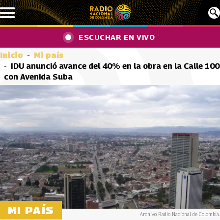
Pasar al contenido principal
ESCUCHAR EN VIVO
Inicio
Mi país
IDU anunció avance del 40% en la obra en la Calle 100
con Avenida Suba
MI PAÍS
Archivo Radio Nacional de Colombia.