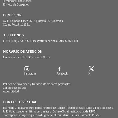
Términos y Condiciones
Entrega de Obsequios
DIRECCIÓN
Av. El Dorado Cr.45 # 26 - 33 Bogotá D.C. Colombia.
Código Postal: 111321
TELÉFONOS
(+57) (601) 2200700. Línea gratuita nacional: 018000123414
HORARIO DE ATENCIÓN
Lunes a viernes de 8:00 a.m. a 5:00 p.m.
Instagram
Facebook
X
Política de privacidad y tratamiento de datos personales
Condiciones de uso
Accesibilidad
CONTACTO VIRTUAL
Estimado Ciudadano: Para radicar Peticiones, Quejas, Reclamos, Solicitudes y Felicitaciones a
la Entidad puede remitir lo pertinente al Correo Oficial Institucional de RTVC
correspondencia@rtvc.gov.co
o diligenciar el formulario en línea:
Contacto PQRSD.