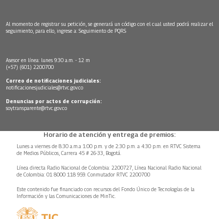
Al momento de registrar su petición, se generará un código con el cual usted podrá realizar el
seguimiento, para ello, ingrese a:
Seguimiento de PQRS
Asesor en línea: lunes 9:30 a.m. - 12 m
(+57) (601) 2200700
Correo de notificaciones judiciales:
notificacionesjudiciales@rtvc.gov.co
Denuncias por actos de corrupción:
soytransparente@rtvc.gov.co
Horario de atención y entrega de premios:
Lunes a viernes de 8:30 a.m.a 1:00 p.m. y de 2:30 p.m. a 4:30 p.m. en RTVC Sistema
de Medios Públicos, Carrera 45 # 26-33, Bogotá.
Línea directa Radio Nacional de Colombia: 2200727, Línea Nacional Radio Nacional
de Colombia: 01 8000 118 959. Conmutador RTVC 2200700
Este contenido fue financiado con recursos del Fondo Único de Tecnologías de la
Información y las Comunicaciones de MinTic.