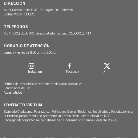
DIRECCIÓN
Av. El Dorado Cr.45 # 26 - 33 Bogotá D.C. Colombia.
Código Postal: 111321
TELÉFONOS
(+57) (601) 2200700. Línea gratuita nacional: 018000123414
HORARIO DE ATENCIÓN
Lunes a viernes de 8:00 a.m. a 5:00 p.m.
Instagram
Facebook
X
Política de privacidad y tratamiento de datos personales
Condiciones de uso
Accesibilidad
CONTACTO VIRTUAL
Estimado Ciudadano: Para radicar Peticiones, Quejas, Reclamos, Solicitudes y Felicitaciones a
la Entidad puede remitir lo pertinente al Correo Oficial Institucional de RTVC
correspondencia@rtvc.gov.co
o diligenciar el formulario en línea:
Contacto PQRSD.