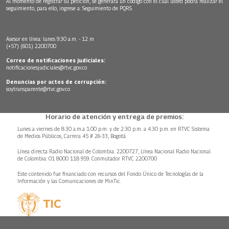
Al momento de registrar su petición, se generará un código con el cual usted podrá realizar el
seguimiento, para ello, ingrese a:
Seguimiento de PQRS
Asesor en línea: lunes 9:30 a.m. - 12 m
(+57) (601) 2200700
Correo de notificaciones judiciales:
notificacionesjudiciales@rtvc.gov.co
Denuncias por actos de corrupción:
soytransparente@rtvc.gov.co
Horario de atención y entrega de premios:
Lunes a viernes de 8:30 a.m.a 1:00 p.m. y de 2:30 p.m. a 4:30 p.m. en RTVC Sistema
de Medios Públicos, Carrera 45 # 26-33, Bogotá.
Línea directa Radio Nacional de Colombia: 2200727, Línea Nacional Radio Nacional
de Colombia: 01 8000 118 959. Conmutador RTVC 2200700
Este contenido fue financiado con recursos del Fondo Único de Tecnologías de la
Información y las Comunicaciones de MinTic.