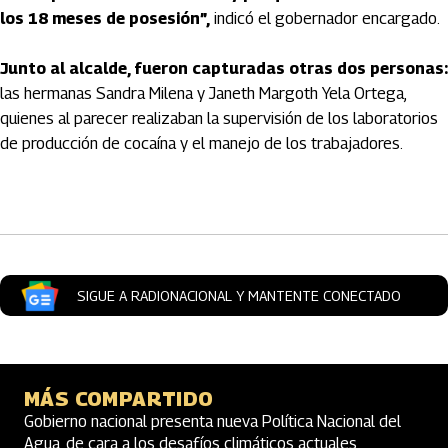
los 18 meses de posesión”,
indicó el gobernador encargado.
Junto al alcalde, fueron capturadas otras dos personas:
las hermanas Sandra Milena y Janeth Margoth Yela Ortega,
quienes al parecer realizaban la supervisión de los laboratorios
de producción de cocaína y el manejo de los trabajadores.
Artículos Player
SIGUE A RADIONACIONAL Y MANTENTE CONECTADO
MÁS COMPARTIDO
Gobierno nacional presenta nueva Política Nacional del
Agua, de cara a los desafíos climáticos actuales