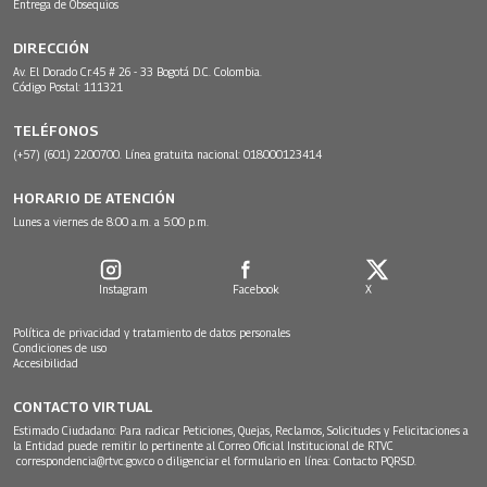
Entrega de Obsequios
DIRECCIÓN
Av. El Dorado Cr.45 # 26 - 33 Bogotá D.C. Colombia.
Código Postal: 111321
TELÉFONOS
(+57) (601) 2200700. Línea gratuita nacional: 018000123414
HORARIO DE ATENCIÓN
Lunes a viernes de 8:00 a.m. a 5:00 p.m.
Instagram
Facebook
X
Política de privacidad y tratamiento de datos personales
Condiciones de uso
Accesibilidad
CONTACTO VIRTUAL
Estimado Ciudadano: Para radicar Peticiones, Quejas, Reclamos, Solicitudes y Felicitaciones a
la Entidad puede remitir lo pertinente al Correo Oficial Institucional de RTVC
correspondencia@rtvc.gov.co
o diligenciar el formulario en línea:
Contacto PQRSD.