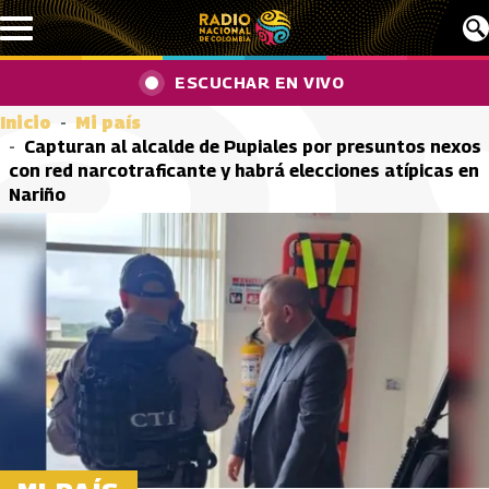
Pasar al contenido principal
ESCUCHAR EN VIVO
Inicio
Mi país
Capturan al alcalde de Pupiales por presuntos nexos
con red narcotraficante y habrá elecciones atípicas en
Nariño