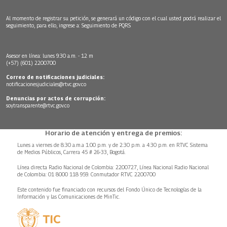
Al momento de registrar su petición, se generará un código con el cual usted podrá realizar el
seguimiento, para ello, ingrese a:
Seguimiento de PQRS
Asesor en línea: lunes 9:30 a.m. - 12 m
(+57) (601) 2200700
Correo de notificaciones judiciales:
notificacionesjudiciales@rtvc.gov.co
Denuncias por actos de corrupción:
soytransparente@rtvc.gov.co
Horario de atención y entrega de premios:
Lunes a viernes de 8:30 a.m.a 1:00 p.m. y de 2:30 p.m. a 4:30 p.m. en RTVC Sistema
de Medios Públicos, Carrera 45 # 26-33, Bogotá.
Línea directa Radio Nacional de Colombia: 2200727, Línea Nacional Radio Nacional
de Colombia: 01 8000 118 959. Conmutador RTVC 2200700
Este contenido fue financiado con recursos del Fondo Único de Tecnologías de la
Información y las Comunicaciones de MinTic.